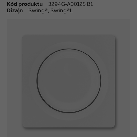
Kód produktu
3294G-A00125 B1
Dizajn
Swing®, Swing®L