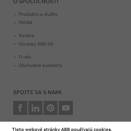
O SPOLOČNOSTI
Produkty a služby
Médiá
Kariéra
Novinky ABB SR
O nás
Obchodné kontakty
SPOJTE SA S NAMI
facebook
Linkedin
Pinterest
youtube
Tieto webové stránky ABB používajú cookies.