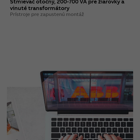
Stmievač otočný, 200-700 VA pre žiarovky a
R
vinuté transformátory
P
Prístroje pre zapustenú montáž