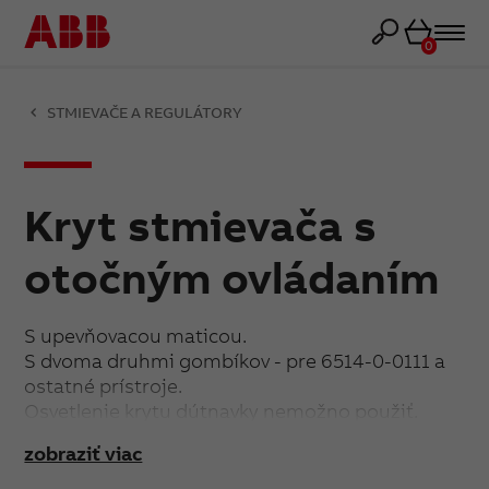
Košík
0
STMIEVAČE A REGULÁTORY
Kryt stmievača s
otočným ovládaním
S upevňovacou maticou.
S dvoma druhmi gombíkov - pre 6514-0-0111 a
ostatné prístroje.
Osvetlenie krytu dútnavky nemožno použiť.
zobraziť viac