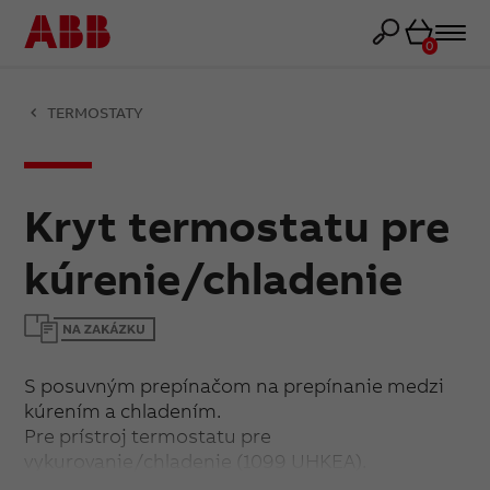
Košík
0
TERMOSTATY
Kryt termostatu pre
kúrenie/chladenie
S posuvným prepínačom na prepínanie medzi
kúrením a chladením.
Pre prístroj termostatu pre
vykurovanie/chladenie (1099 UHKEA).