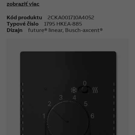
zobraziť viac
Kód produktu
2CKA001710A4052
Typové číslo
1795 HKEA-885
Dizajn
future® linear, Busch-axcent®