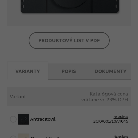
PRODUKTOVÝ LIST V PDF
VARIANTY
POPIS
DOKUMENTY
Katalógová cena
Variant
vrátane vr. 23% DPH
Na otázku
Antracitová
2CKA001710A4045
Na otázku