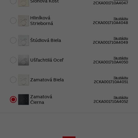
Slonová Kosť
2CKA001710A4047
Hliníková
Na otázku
2CKA001710A4048
Strieborná
Na otázku
Štúdiová Biela
2CKA001710A4049
Na otázku
Ušľachtilá Oceľ
2CKA001710A4050
Na otázku
Zamatová Biela
2CKA001710A4051
Zamatová
Na otázku
2CKA001710A4052
Čierna