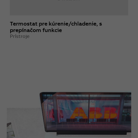
Termostat pre kúrenie/chladenie, s
R
prepínačom funkcie
Z
Prístroje