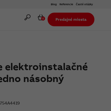
Blog
Referencie
Časté otázky
Hľadať
Košík
0
Predajné miesta
 elektroinstalačné
 jedno násobný
754A4419