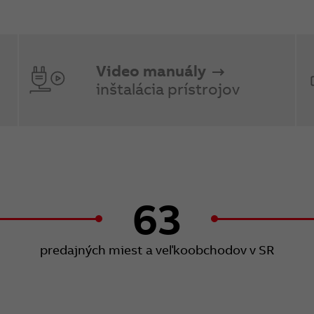
Video manuály
inštalácia prístrojov
63
predajných miest a veľkoobchodov v SR