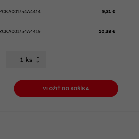
2CKA001754A4414
9,21 €
2CKA001754A4419
10,38 €
ks
VLOŽIŤ DO KOŠÍKA