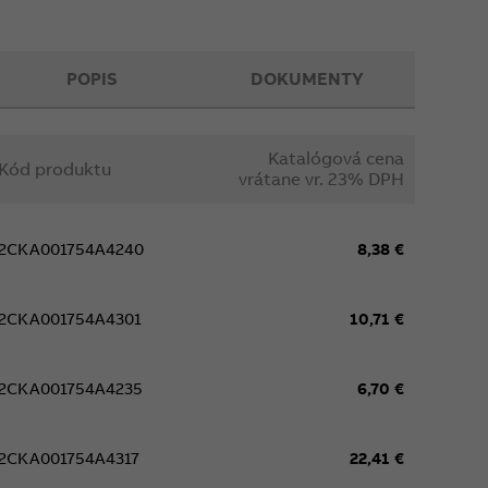
POPIS
DOKUMENTY
Katalógová cena
Kód produktu
vrátane vr. 23% DPH
2CKA001754A4240
8,38 €
2CKA001754A4301
10,71 €
2CKA001754A4235
6,70 €
2CKA001754A4317
22,41 €