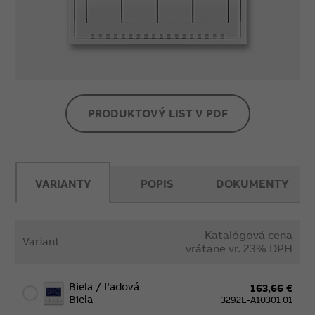
hodín, protimrazová ochrana, ochrana ventilov,
inverzie funkcie výstupu, automatický prechod
zimný/letný čas, voľba jazyka (CZ, EN, RUS)
Rezerva chodu: cca 90 dní (dobíjacie Li článok)
Pracovná teplota: 0 °C až +50 °C
Snímač teploty pre podlahové vykurovanie:
3292U-A90100 (nie je v dodávke)
PRODUKTOVÝ LIST V PDF
VARIANTY
POPIS
DOKUMENTY
Katalógová cena
Variant
vrátane vr. 23% DPH
Biela / Ľadová
163,66 €
Biela
3292E-A10301 01