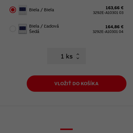
163,66 €
Biela / Biela
3292E-A10301 03
Biela / Ľadová
164,86 €
Šedá
3292E-A10301 04
ks
VLOŽIŤ DO KOŠÍKA