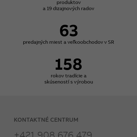
produktov
a 19 dizajnových radov
63
predajných miest a veľkoobchodov v SR
158
rokov tradície a
skúseností s výrobou
KONTAKTNÉ CENTRUM
+421 908 676 479