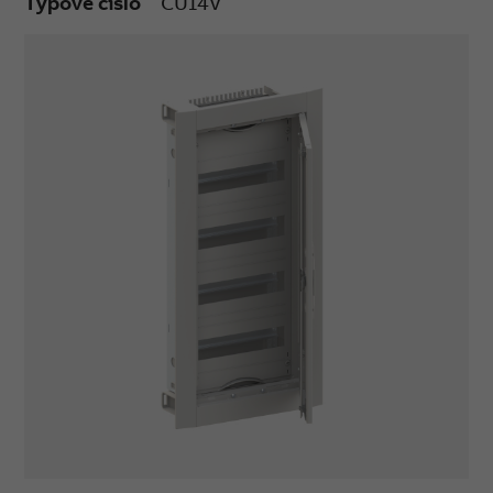
Typové číslo
CU14V
61439-3 a nie sú určené pre montáž podľa ČSN
EN 60670-24, teda Úplného krytu.
Menovité prevádzkové napätie: 400 V AC 50/60
Hz
Menovitý prúd: do 125 A
Rozteč medzi lištami DIN: 125 mm
Stupeň krytia: IP 30
Mechanická odolnosť: IK 09
Farba: RAL 9016
Počet stĺpcov rozvodnice: 1 (1krídlové dvierka)
Počet radov: 4
Počet modulov: 48
Vonkajšie rozmery š x v x h [mm]: 365x714x125
Pre viac informácií:
CU14V | ABB