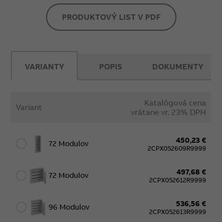
PRODUKTOVÝ LIST V PDF
VARIANTY
POPIS
DOKUMENTY
Katalógová cena
Variant
vrátane vr. 23% DPH
450,23 €
72 Modulov
2CPX052609R9999
497,68 €
72 Modulov
2CPX052612R9999
536,56 €
96 Modulov
2CPX052613R9999