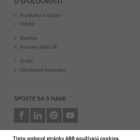
O SPOLOČNOSTI
Produkty a služby
Médiá
Kariéra
Novinky ABB SR
O nás
Obchodné kontakty
SPOJTE SA S NAMI
facebook
Linkedin
Pinterest
youtube
Tieto webové stránky ABB používajú cookies.