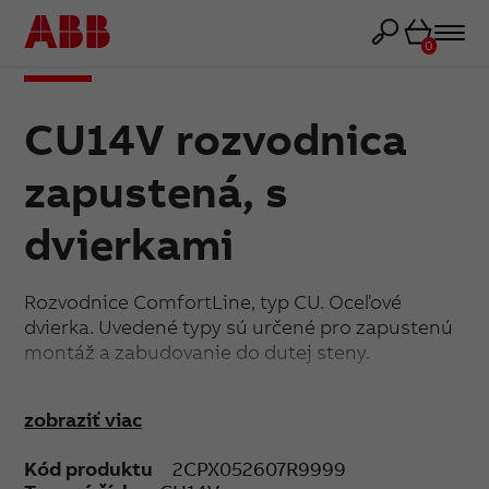
Košík
0
CU14V rozvodnica
zapustená, s
dvierkami
Rozvodnice ComfortLine, typ CU. Oceľové
dvierka. Uvedené typy sú určené pro zapustenú
montáž a zabudovanie do dutej steny.
Rozvodnice obsahujú N/PE kombinácie
zobraziť viac
skrutkových a pružinových svoriek.
Kód produktu
2CPX052607R9999
Výrobky spĺňajú ČSN EN 61439-1, ČSN EN