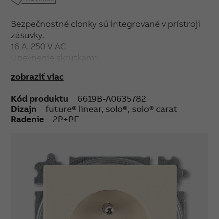
Bezpečnostné clonky sú integrované v prístroji
zásuvky.
16 A, 250 V AC
Upevnenie skrutkami.
Bezskrutkové svorky (pre vodiče 1,5-2,5 mm²).
zobraziť viac
Kód produktu
6619B-A0635782
Dizajn
future® linear, solo®, solo® carat
Radenie
2P+PE