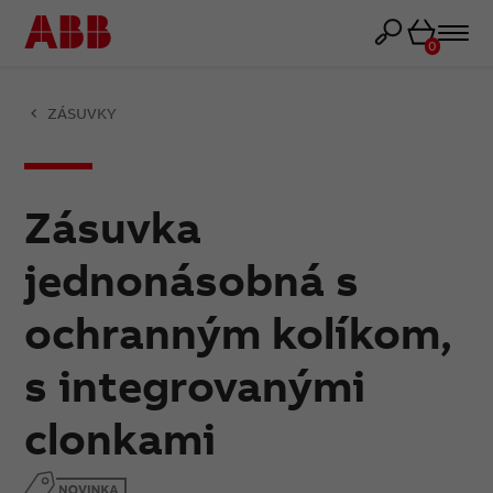
Košík
0
ZÁSUVKY
Zásuvka
jednonásobná s
ochranným kolíkom,
s integrovanými
clonkami