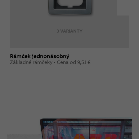
3 VARIANTY
Rámček jednonásobný
R
Základné rámčeky • Cena od 9,51 €
Z