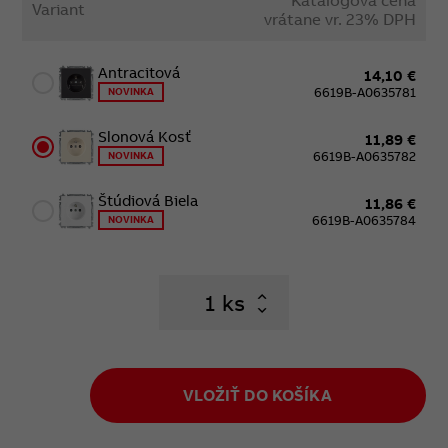
Variant
vrátane vr. 23% DPH
Antracitová
14,10 €
6619B-A0635781
NOVINKA
Slonová Kosť
11,89 €
6619B-A0635782
NOVINKA
Štúdiová Biela
11,86 €
6619B-A0635784
NOVINKA
ks
VLOŽIŤ DO KOŠÍKA