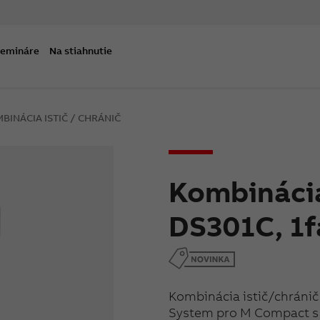
semináre
Na stiahnutie
BINÁCIA ISTIČ / CHRÁNIČ
Kombinácia
DS301C, 1
Kombinácia istič/chráni
System pro M Compact s i