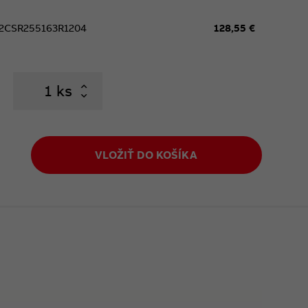
2CSR255163R1204
128,55 €
ks
VLOŽIŤ DO KOŠÍKA