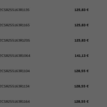
ľná
× 69 × 35 mm
2CSR255163R1135
125,83 €
09-1, STN EN 61009-2-1
2CSR255163R1165
125,83 €
2CSR255163R1205
125,83 €
2CSR255163R1064
141,13 €
2CSR255163R1104
128,55 €
2CSR255163R1134
128,55 €
2CSR255163R1164
128,55 €