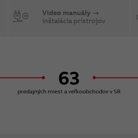
Video manuály
inštalácia prístrojov
63
predajných miest a veľkoobchodov v SR