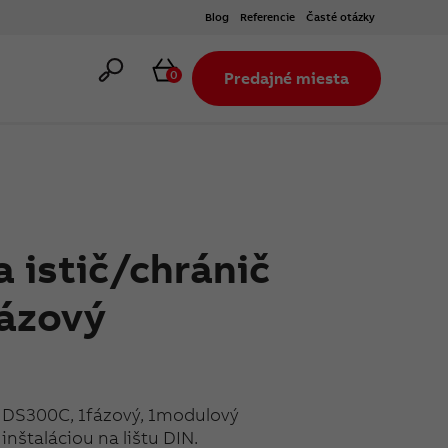
Blog
Referencie
Časté otázky
Hľadať
Košík
0
Predajné miesta
 istič/chránič
fázový
č DS300C, 1fázový, 1modulový
nštaláciou na lištu DIN.