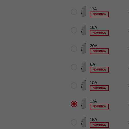
Napájacia strana: ľubovo
Rozmery (V × H × Š): 85 
13A
Spĺňa normu: STN EN 610
NOVINKA
16A
NOVINKA
20A
NOVINKA
6A
NOVINKA
10A
NOVINKA
13A
NOVINKA
16A
NOVINKA