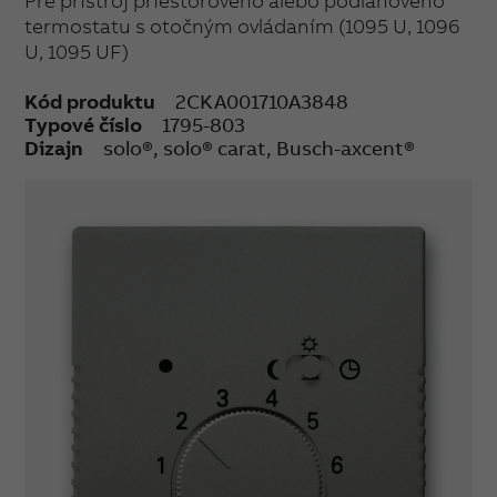
Pre prístroj priestorového alebo podlahového
termostatu s otočným ovládaním (1095 U, 1096
U, 1095 UF)
Kód produktu
2CKA001710A3848
Typové číslo
1795-803
Dizajn
solo®, solo® carat, Busch-axcent®