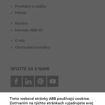
Produkty a služby
Médiá
Kariéra
Novinky ABB SR
O nás
Obchodné kontakty
SPOJTE SA S NAMI
facebook
Linkedin
Pinterest
youtube
Tieto webové stránky ABB používajú cookies.
Zotrvaním na týchto stránkach vyjadrujete svoj