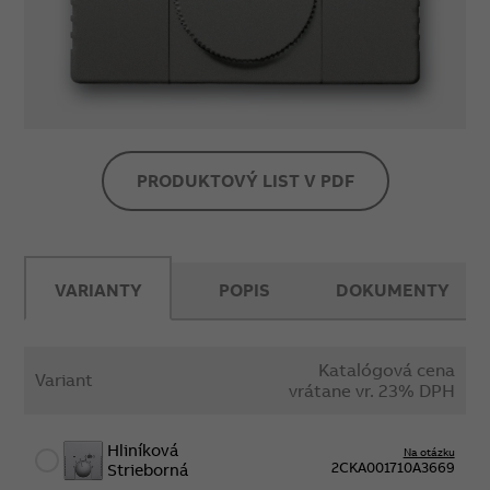
PRODUKTOVÝ LIST V PDF
VARIANTY
POPIS
DOKUMENTY
Katalógová cena
Variant
vrátane vr. 23% DPH
Hliníková
Na otázku
2CKA001710A3669
Strieborná