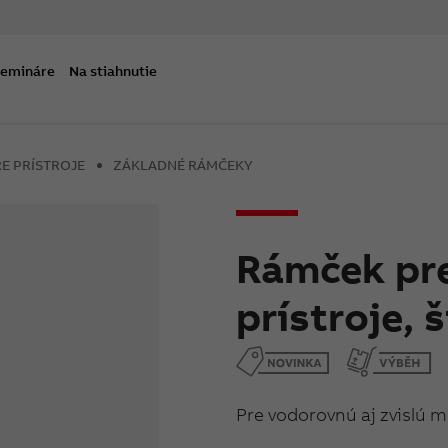
semináre
Na stiahnutie
E PRÍSTROJE
ZÁKLADNÉ RÁMČEKY
Rámček pre
prístroje,
Pre vodorovnú aj zvislú 