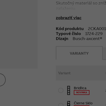
Skutočný materiál so zn
zaťaženiu.
zobraziť viac
Kód produktu
2CKA001
Typové číslo
1724-229
Dizajn
Busch-axcent®
VARIANTY
Variant
Bridlica
NOVINKA
Čierne Sklo