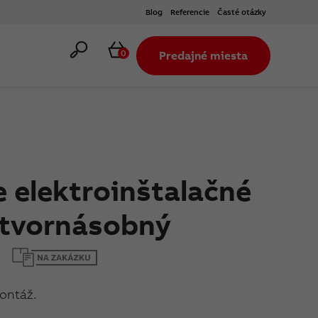
Blog
Referencie
Časté otázky
Hľadať
Košík
0
Predajné miesta
 elektroinštalačné
 štvornásobný
montáž.