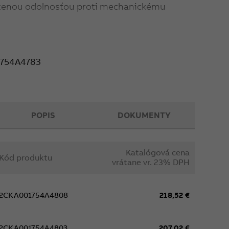
íženou odolnosťou proti mechanickému
754A4783
POPIS
DOKUMENTY
Katalógová cena
Kód produktu
vrátane vr. 23% DPH
2CKA001754A4808
218,52 €
2CKA001754A4803
207,02 €