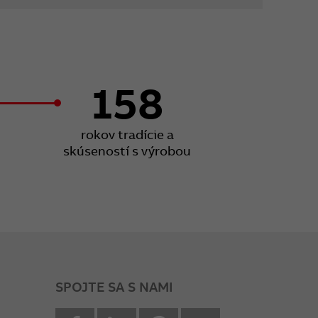
158
rokov tradície a
skúseností s výrobou
SPOJTE SA S NAMI
facebook
Linkedin
Pinterest
youtube