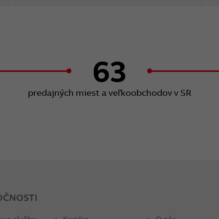
63
predajných miest a veľkoobchodov v SR
OČNOSTI
y a služby
Kariéra
O nás