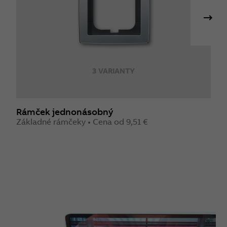
3 VARIANTY
Rámček jednonásobný
R
Základné rámčeky • Cena od 9,51 €
Z