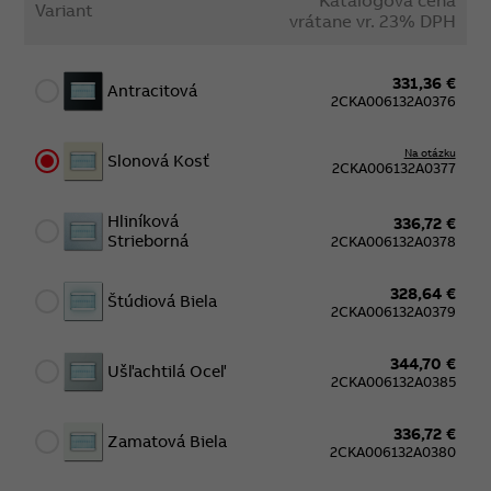
Variant
vrátane vr. 23% DPH
331,36 €
Antracitová
2CKA006132A0376
Na otázku
Slonová Kosť
2CKA006132A0377
Hliníková
336,72 €
Strieborná
2CKA006132A0378
328,64 €
Štúdiová Biela
2CKA006132A0379
344,70 €
Ušľachtilá Oceľ
2CKA006132A0385
336,72 €
Zamatová Biela
2CKA006132A0380