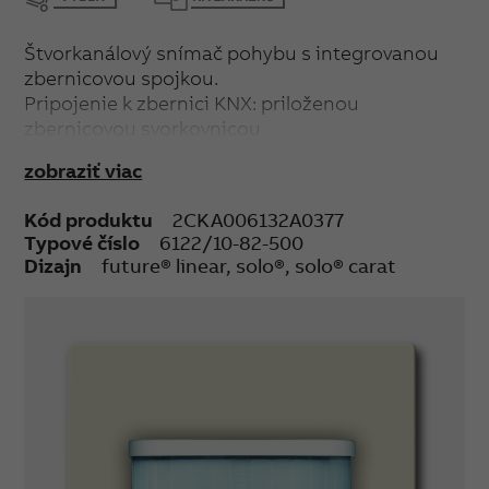
Štvorkanálový snímač pohybu s integrovanou
zbernicovou spojkou.
Pripojenie k zbernici KNX: priloženou
zbernicovou svorkovnicou
Dosah: čelne 6 m, bočne 6 m. Uhol záberu 180°
zobraziť viac
Nastavenie intenzity okolitého osvetlenia: 1 lux
až 500 lx< BR>Montážna výška: 1,1 m
Kód produktu
2CKA006132A0377
Montážna poloha: zvislá
Typové číslo
6122/10-82-500
Stupeň krytia: IP 20
Dizajn
future® linear, solo®, solo® carat
Rozsah pracovných teplôt: -5 °C až 45 °C
Rozmery (vx š xh): ; 63 x 63 x 30 mm