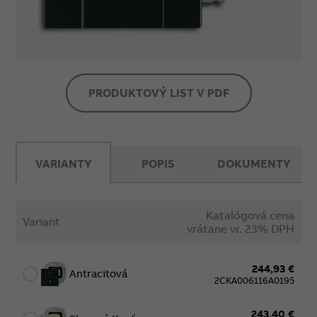
PRODUKTOVÝ LIST V PDF
VARIANTY
POPIS
DOKUMENTY
Katalógová cena
Variant
vrátane vr. 23% DPH
244,93 €
Antracitová
2CKA006116A0195
243,40 €