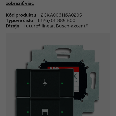
zobraziť viac
LED
Stupeň krytia: IP 20
Kód produktu
2CKA006116A0205
Rozsah pracovných teplôt: -5 °C do +45 °C
Typové číslo
6126/01-885-500
Rozmery (vx š): 63 x 63 mm
Dizajn
future® linear, Busch-axcent®