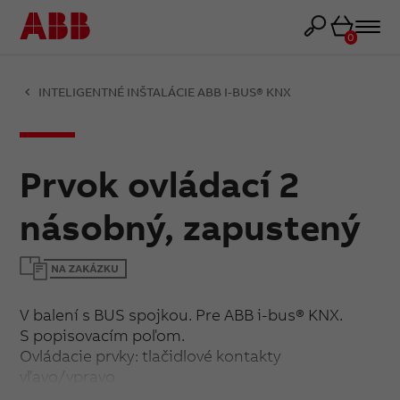
Košík
0
INTELIGENTNÉ INŠTALÁCIE ABB I-BUS® KNX
Prvok ovládací 2
násobný, zapustený
V balení s BUS spojkou. Pre ABB i-bus® KNX.
S popisovacím poľom.
Ovládacie prvky: tlačidlové kontakty
vľavo/vpravo
Indikácia stavu zopnutia: vstavanou stavovou