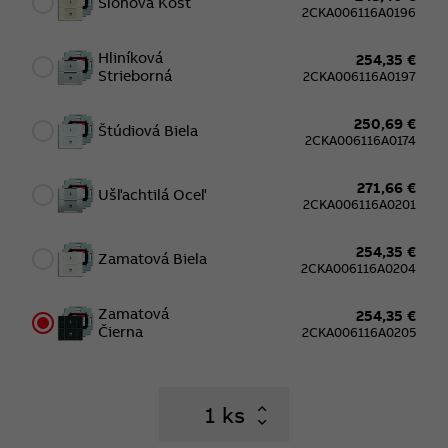
Slonová Kosť
2CKA006116A0196
Hliníková
254,35 €
Strieborná
2CKA006116A0197
250,69 €
Štúdiová Biela
2CKA006116A0174
271,66 €
Ušľachtilá Oceľ
2CKA006116A0201
254,35 €
Zamatová Biela
2CKA006116A0204
Zamatová
254,35 €
Čierna
2CKA006116A0205
ks