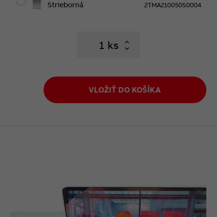
Strieborná
2TMA210050S0004
ks
VLOŽIŤ DO KOŠÍKA