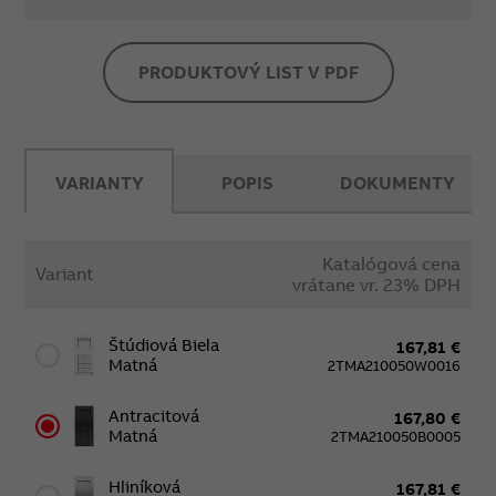
PRODUKTOVÝ LIST V PDF
VARIANTY
POPIS
DOKUMENTY
Katalógová cena
Variant
vrátane vr. 23% DPH
Štúdiová Biela
167,81 €
Matná
2TMA210050W0016
Antracitová
167,80 €
Matná
2TMA210050B0005
Hliníková
167,81 €