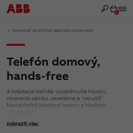
Košík
0
DOMOVÉ TELEFÓNY ABB-WELCOME MIDI
Telefón domový,
hands-free
4 ovládacie tlačidlá: vyzdvihnutie hovoru,
otvorenie zámku, osvetlenie a "nerušiť".
Nastaviteľná hlasitosť hovoru a hlasitosť
vyzváňania.
Rozdielna zvonenia pre volania od vonkajšieho
zobraziť viac
panelu a zvonenie pri dverách.
5 polyfonických vyzváňacích tónov.< BR>Tlačidlo