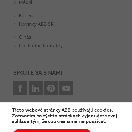
Médiá
Kariéra
Novinky ABB SR
O nás
Obchodné kontakty
SPOJTE SA S NAMI
facebook
Linkedin
Pinterest
youtube
Tieto webové stránky ABB používajú cookies.
Zotrvaním na týchto stránkach vyjadrujete svoj
súhlas s tým, že cookies smieme používať.