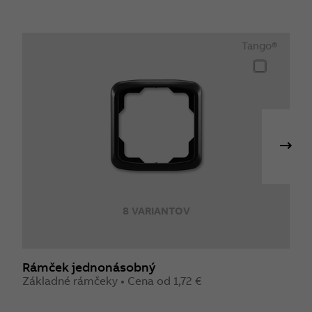
Tango®
8 VARIANTOV
Rámček jednonásobný
R
Základné rámčeky • Cena od 1,72 €
S