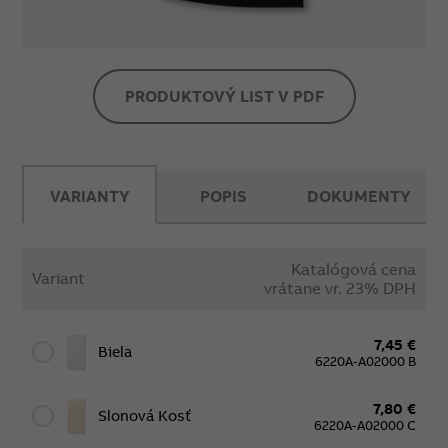
PRODUKTOVÝ LIST V PDF
VARIANTY
POPIS
DOKUMENTY
Katalógová cena
Variant
vrátane vr. 23% DPH
7,45 €
Biela
6220A-A02000 B
7,80 €
Slonová Kosť
6220A-A02000 C