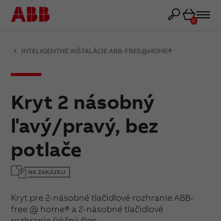
Košík
0
INTELIGENTNÉ INŠTALÁCIE ABB-FREE@HOME®
Kryt 2 násobný
ľavý/pravý, bez
potlače
Kryt pre 2-násobné tlačidlové rozhranie ABB-
free @ home® a 2-násobné tlačidlové
rozhranie/akčný člen.