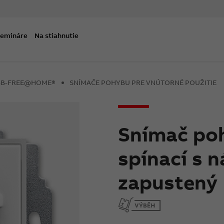
semináre
Na stiahnutie
ABB-FREE@HOME®
SNÍMAČE POHYBU PRE VNÚTORNÉ POUŽITIE
Snímač poh
spínací s 
zapustený