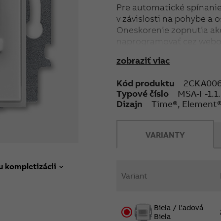
Pre automatické spínani
v závislosti na pohybe a o
Oneskorenie zopnutia ak
naprogramovať cez webo
Pripojenie k zbernici A
zobraziť viac
svorkovnice.
Napätie zbernice: 24 V D
Kód produktu
2CKA006
Výstup: 1 × zapínacie kon
Typové číslo
MSA-F-1.1.
Menovité hodnoty: 10 A/2 
Dizajn
Time®, Element
Dosah: čelne 6 m, bočne 
Detekčný uhol: 180°
Nastavenie intenzity okoli
VARIANTY
Montážna výška: 1,1 m - 1
Stupeň krytia: IP 20. Prac
Rozmery: (v × š × h): 71 ×
u kompletizácii
Variant
Montážna hĺbka: 32 mm.
montážna poloha: zvislá
Biela / Ľadová
Biela