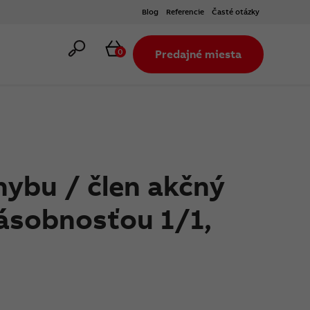
Blog
Referencie
Časté otázky
Hľadať
Košík
0
Predajné miesta
ybu / člen akčný
násobnosťou 1/1,