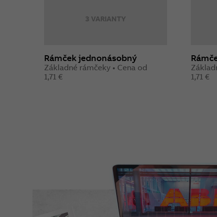
3 VARIANTY
Rámček jednonásobný
Rámče
Základné rámčeky • Cena od
Základ
1,71 €
1,71 €