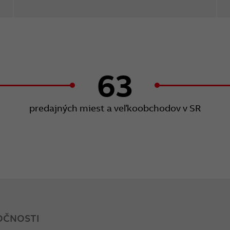
63
predajných miest a veľkoobchodov v SR
OČNOSTI