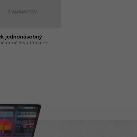
7 VARIANTOV
k jednonásobný
né rámčeky • Cena od