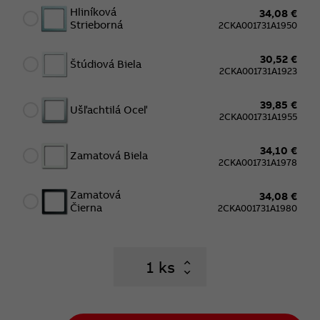
Hliníková
34,08 €
Strieborná
2CKA001731A1950
30,52 €
Štúdiová Biela
2CKA001731A1923
39,85 €
Ušľachtilá Oceľ
2CKA001731A1955
34,10 €
Zamatová Biela
2CKA001731A1978
Zamatová
34,08 €
Čierna
2CKA001731A1980
ks