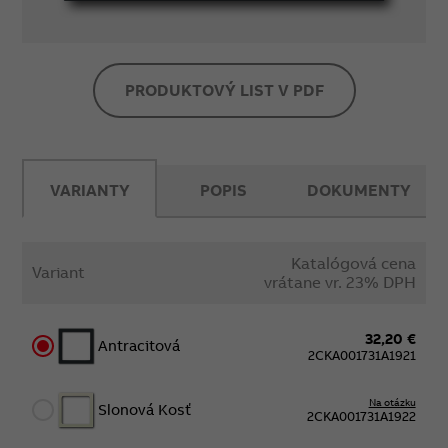
PRODUKTOVÝ LIST V PDF
VARIANTY
POPIS
DOKUMENTY
Katalógová cena
Variant
vrátane vr. 23% DPH
32,20 €
Antracitová
2CKA001731A1921
Na otázku
Slonová Kosť
2CKA001731A1922