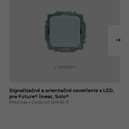
1 VARIANT
Signalizačné a orientačné osvetlenie s LED,
R
pre Future® linear, Solo®
Z
Prístroje • Cena od 104,92 €