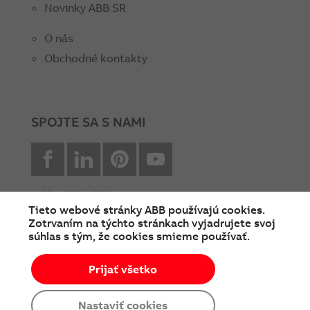
Novinky ABB SR
O nás
Obchodné kontakty
SPOJTE SA S NAMI
facebook
Linkedin
Pinterest
youtube
Tieto webové stránky ABB používajú cookies.
Zotrvaním na týchto stránkach vyjadrujete svoj
súhlas s tým, že cookies smieme používať.
© Copyright 2026 ABB
Prijať všetko
Podmienky používania
Cookies a ochrana súkromia
Nastaviť cookies