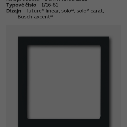
Typové číslo
1716-81
Dizajn
future® linear, solo®, solo® carat,
Busch-axcent®