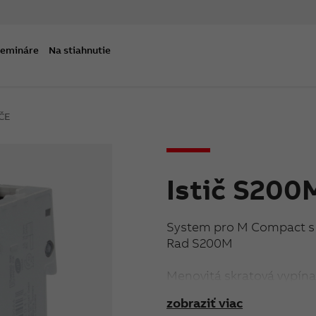
semináre
Na stiahnutie
IČE
Istič S200
System pro M Compact s i
Rad S200M
Menovitá skratová vypína
Vypínacia charakteristika
zobraziť viac
Menovitý prúd: 6 A< BR>P