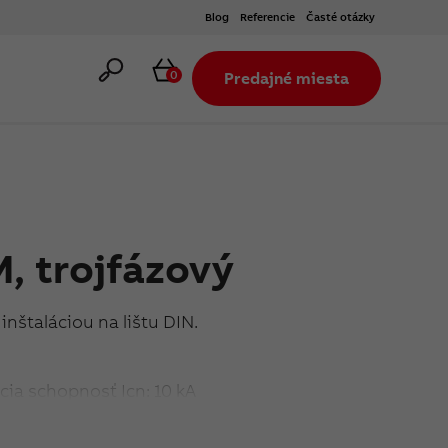
Blog
Referencie
Časté otázky
Hľadať
Košík
0
Predajné miesta
M, trojfázový
nštaláciou na lištu DIN.
cia schopnosť Icn: 10 kA
: C
očet fáz (modulov): 3