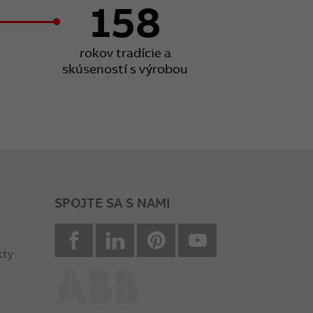
158
rokov tradície a
skúseností s výrobou
SPOJTE SA S NAMI
facebook
Linkedin
Pinterest
youtube
kty