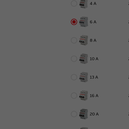
4 A
6 A
8 A
10 A
13 A
16 A
20 A