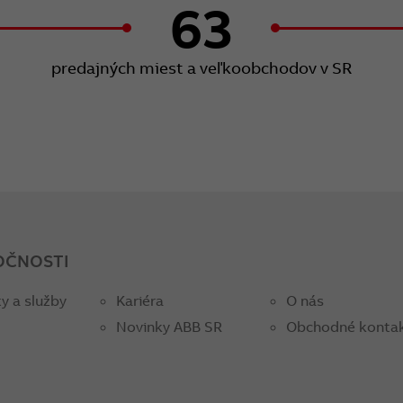
63
predajných miest a veľkoobchodov v SR
OČNOSTI
y a služby
Kariéra
O nás
Novinky ABB SR
Obchodné konta