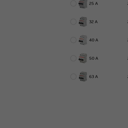
25 A
32 A
40 A
50 A
63 A