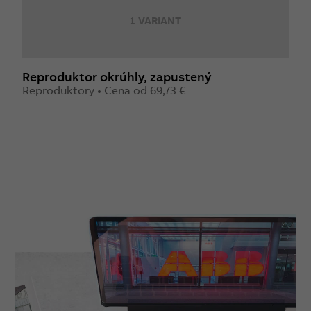
1 VARIANT
Reproduktor okrúhly, zapustený
R
Reproduktory • Cena od 69,73 €
Z