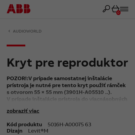
Košík
0
AUDIOWORLD
Kryt pre reproduktor
POZOR!:V prípade samostatnej inštalácie
prístroja je nutné pre tento kryt použiť rámček
s otvorom 55 × 55 mm (3901H-A05510 ..).
V prípade inštalácie prístroja do viacnásobných
kombinácií je nutné pre tento kryt použiť
zobraziť viac
štandardný rámček zodpovedajúci násobnosti
(3901H-A050.0 ..). Podľa pozície prístroja v
Kód produktu
5016H-A00075 63
rámčeku je potrebné použiť ešte krajný alebo
Dizajn
Levit®M
stredný kryt rámčeka s otvorom 55 × 55 mm