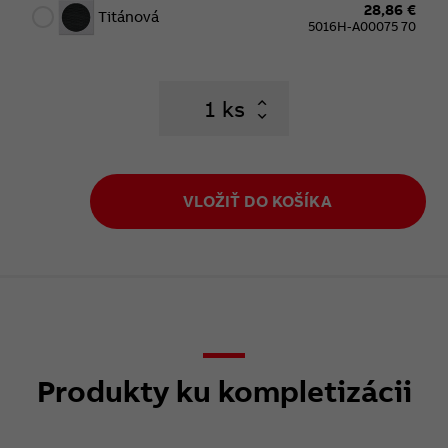
28,86 €
Titánová
5016H-A00075 70
ks
VLOŽIŤ DO KOŠÍKA
Produkty ku kompletizácii