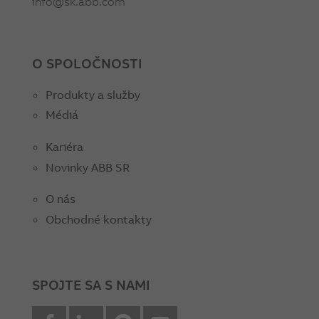
info@sk.abb.com
O SPOLOČNOSTI
Produkty a služby
Médiá
Kariéra
Novinky ABB SR
O nás
Obchodné kontakty
SPOJTE SA S NAMI
facebook
Linkedin
Pinterest
youtube