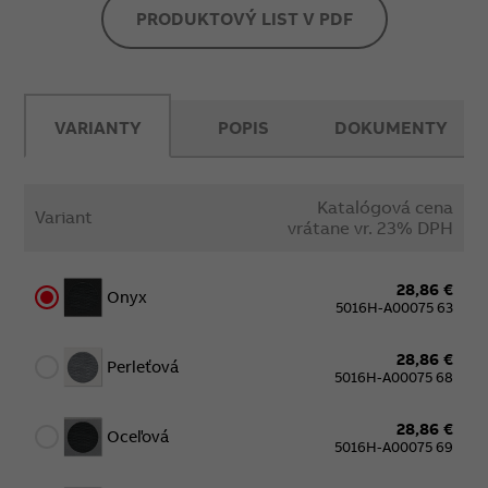
PRODUKTOVÝ LIST V PDF
VARIANTY
POPIS
DOKUMENTY
Katalógová cena
Variant
vrátane vr. 23% DPH
28,86 €
Onyx
5016H-A00075 63
28,86 €
Perleťová
5016H-A00075 68
28,86 €
Oceľová
5016H-A00075 69