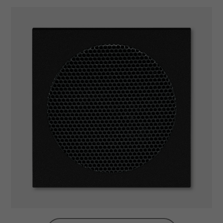
(3901H-A00.55 ..).
K dispozícii je tiež dvojnásobný rámček s
otvormi 55 × 55 mm (3901H-A05520. .).
Pre zapustený reproduktor s guľatou mriežkou.