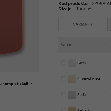
Kód produktu
3299A-A
Dizajn
Tango®
VARIANTY
Variant
Biela
Slonová Kosť
u kompletizácii
Šedá
Béžová