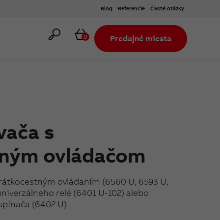
Blog
Referencie
Časté otázky
Hľadať
Košík
0
Predajné miesta
vača s
tným ovládačom
 krátkocestným ovládaním (6560 U, 6593 U,
 univerzálneho relé (6401 U-102) alebo
spínača (6402 U)