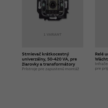
1 VARIANT
Stmievač krátkocestný
Relé u
univerzálny, 50-420 VA, pre
Wächt
žiarovky a transformátory
Infrače
pre pri
Prístroje pre zapustenú montáž