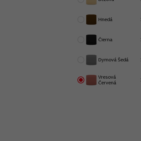
Hnedá
Čierna
Dymová Šedá
Vresová
Červená