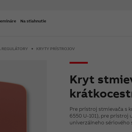
semináre
Na stiahnutie
A REGULÁTORY
KRYTY PRÍSTROJOV
Kryt stmie
krátkoces
Pre prístroj stmievača s
6550 U-101), pre prístroj
univerzálneho sériového 