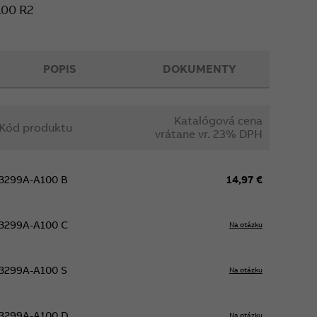
100 R2
POPIS
DOKUMENTY
Katalógová cena
Kód produktu
vrátane vr. 23% DPH
3299A-A100 B
14,97 €
3299A-A100 C
Na otázku
3299A-A100 S
Na otázku
3299A-A100 D
Na otázku