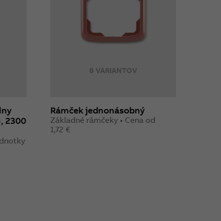
8 VARIANTOV
lny
Rámček jednonásobný
), 2300
Základné rámčeky • Cena od
1,72 €
jednotky