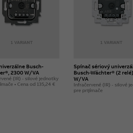
1 VARIANT
1 VARIANT
niverzálne Busch-
Spínač sériový univerzá
er®, 2300 W/VA
Busch-Wächter® (2 relé
rvené (IR) - silové jednotky
W/VA
jímače • Cena od 135,24 €
Infračervené (IR) - silové 
pre prijímače