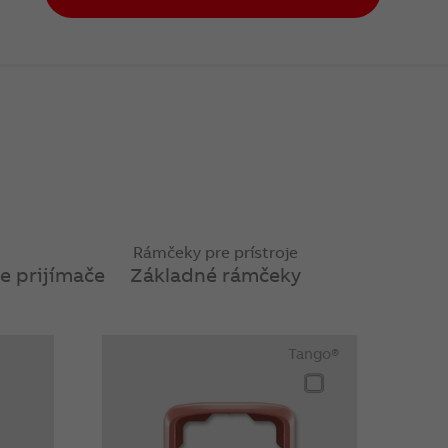
Rámčeky pre prístroje
re prijímače
Základné rámčeky
Tango®