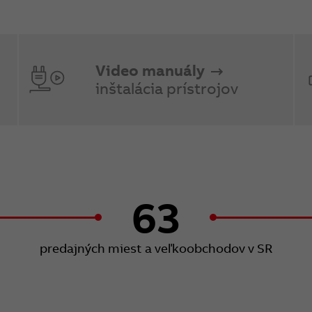
Video manuály
inštalácia prístrojov
63
predajných miest a veľkoobchodov v SR