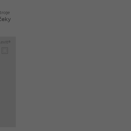
troje
čeky
Levit®