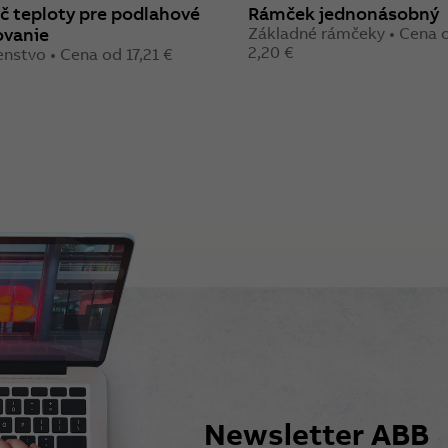
č teploty pre podlahové
Rámček jednonásobný
ovanie
Základné rámčeky • Cena 
2,20 €
enstvo • Cena od 17,21 €
Newsletter ABB