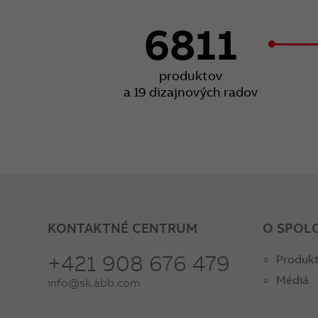
6811
produktov
a 19 dizajnových radov
KONTAKTNÉ CENTRUM
O SPOL
+421 908 676 479
Produkt
Médiá
info@sk.abb.com