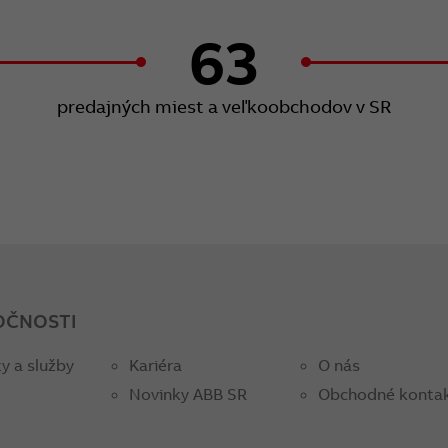
63
predajných miest a veľkoobchodov v SR
OČNOSTI
y a služby
Kariéra
O nás
Novinky ABB SR
Obchodné konta