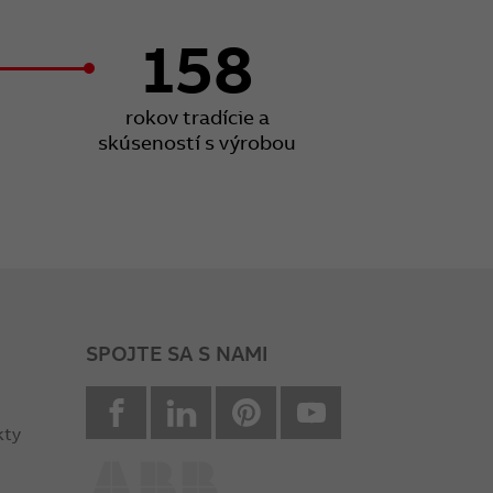
158
rokov tradície a
skúseností s výrobou
SPOJTE SA S NAMI
facebook
Linkedin
Pinterest
youtube
kty