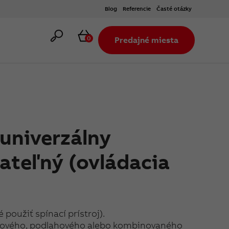
Blog
Referencie
Časté otázky
Hľadať
Košík
0
Predajné miesta
univerzálny
teľný (ovládacia
 použiť spínací prístroj).
torového, podlahového alebo kombinovaného