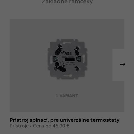
Základné rámčeky
1 VARIANT
Prístroj spínací, pre univerzálne termostaty
S
Prístroje • Cena od 45,90 €
P