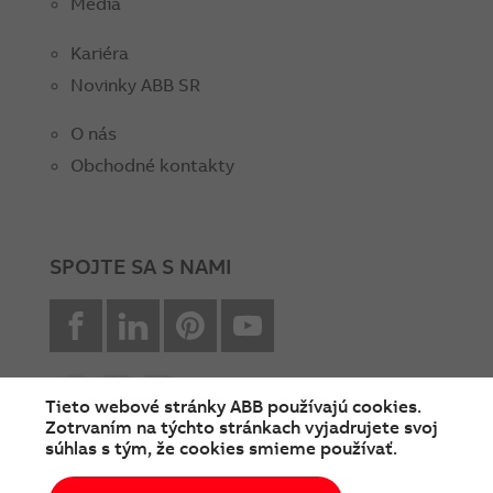
Médiá
Kariéra
Novinky ABB SR
O nás
Obchodné kontakty
SPOJTE SA S NAMI
facebook
Linkedin
Pinterest
youtube
Tieto webové stránky ABB používajú cookies.
Zotrvaním na týchto stránkach vyjadrujete svoj
súhlas s tým, že cookies smieme používať.
© Copyright 2026 ABB