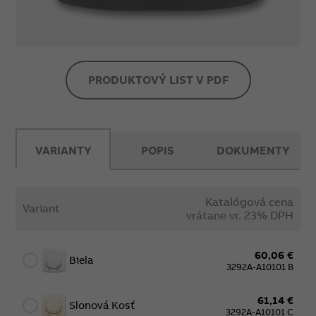
pripojiť vonkajšej snímač teploty 3292U-A90100
(nie je súčasťou dodávky) a premiestniť
vnútorné prepojku podľa návodu .
PRODUKTOVÝ LIST V PDF
VARIANTY
POPIS
DOKUMENTY
Katalógová cena
Variant
vrátane vr. 23% DPH
60,06 €
Biela
3292A-A10101 B
61,14 €
Slonová Kosť
3292A-A10101 C