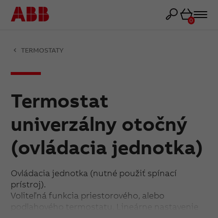
Košík
0
TERMOSTATY
Termostat
univerzálny otočný
(ovládacia jednotka)
Ovládacia jednotka (nutné použiť spínací
prístroj).
Voliteľná funkcia priestorového, alebo
podlahového termostatu. Lineárne nastavenie
teploty. Indikácia stavu výstupu dvojfarebnú