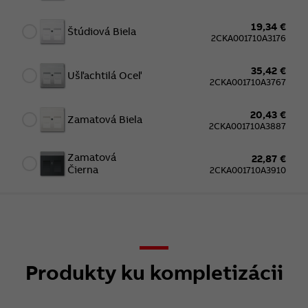
19,34 €
Štúdiová Biela
2CKA001710A3176
35,42 €
Ušľachtilá Oceľ
2CKA001710A3767
20,43 €
Zamatová Biela
2CKA001710A3887
Zamatová
22,87 €
Čierna
2CKA001710A3910
Produkty ku kompletizácii