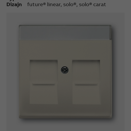
Dizajn
future® linear, solo®, solo® carat