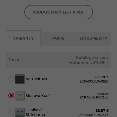
PRODUKTOVÝ LIST V PDF
VARIANTY
POPIS
DOKUMENTY
Katalógová cena
Variant
vrátane vr. 23% DPH
22,20 €
Antracitová
2CKA001710A3627
Na otázku
Slonová Kosť
2CKA001710A3158
Hliníková
22,87 €
Strieborná
2CKA001710A3676