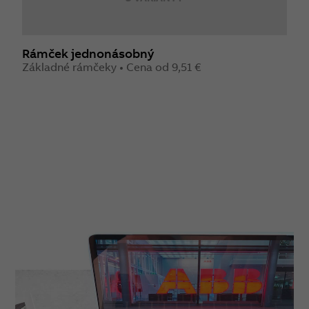
Rámček jednonásobný
R
Základné rámčeky • Cena od 9,51 €
Z