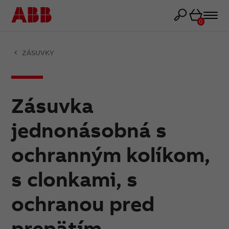
Košík
0
ZÁSUVKY
Zásuvka
jednonásobná s
ochranným kolíkom,
s clonkami, s
ochranou pred
prepätím