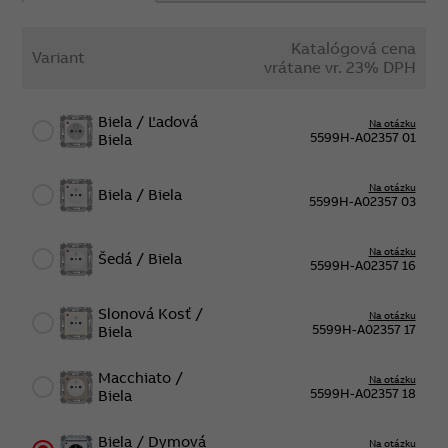
Katalógová cena
Variant
vrátane vr. 23% DPH
Biela / Ľadová
Na otázku
5599H-A02357 01
Biela
Na otázku
Biela / Biela
5599H-A02357 03
Na otázku
Šedá / Biela
5599H-A02357 16
Slonová Kosť /
Na otázku
5599H-A02357 17
Biela
Macchiato /
Na otázku
5599H-A02357 18
Biela
Biela / Dymová
Na otázku