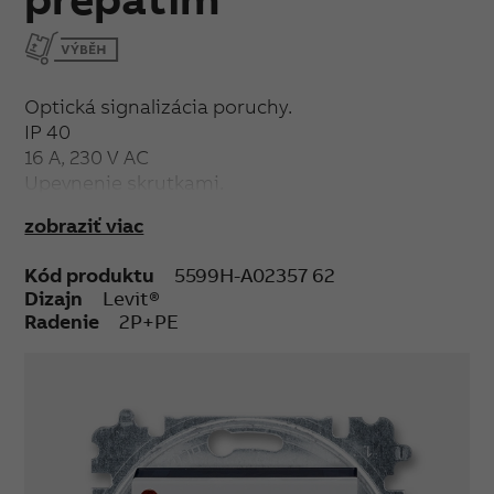
Optická signalizácia poruchy.
IP 40
16 A, 230 V AC
Upevnenie skrutkami.
Bezskrutkové svorky (pre vodiče 1,5-2,5 mm²).
zobraziť viac
Kód produktu
5599H-A02357 62
Dizajn
Levit®
Radenie
2P+PE