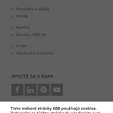
Produkty a služby
Médiá
Kariéra
Novinky ABB SR
O nás
Obchodné kontakty
SPOJTE SA S NAMI
facebook
Linkedin
Pinterest
youtube
Tieto webové stránky ABB používajú cookies.
Zotrvaním na týchto stránkach vyjadrujete svoj