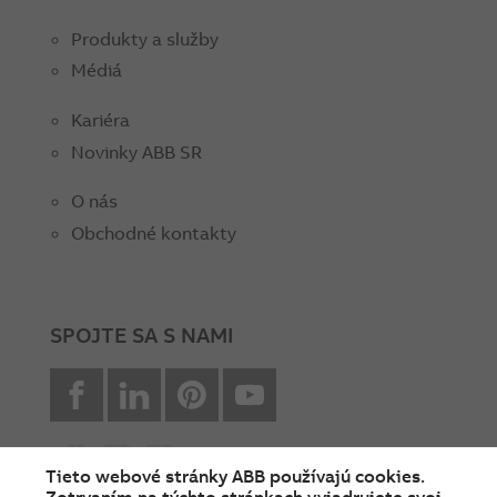
Produkty a služby
Médiá
Kariéra
Novinky ABB SR
O nás
Obchodné kontakty
SPOJTE SA S NAMI
facebook
Linkedin
Pinterest
youtube
Tieto webové stránky ABB používajú cookies.
Zotrvaním na týchto stránkach vyjadrujete svoj