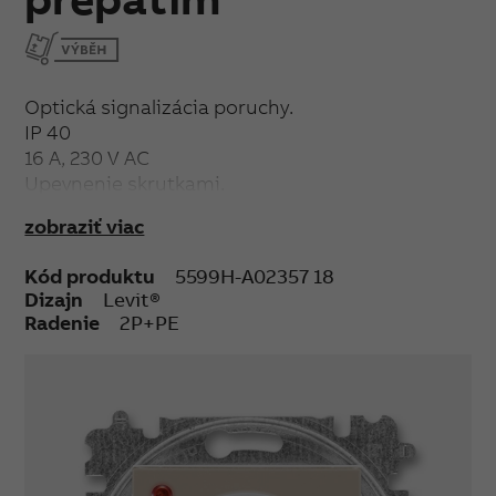
Optická signalizácia poruchy.
IP 40
16 A, 230 V AC
Upevnenie skrutkami.
Bezskrutkové svorky (pre vodiče 1,5-2,5 mm²).
zobraziť viac
Kód produktu
5599H-A02357 18
Dizajn
Levit®
Radenie
2P+PE