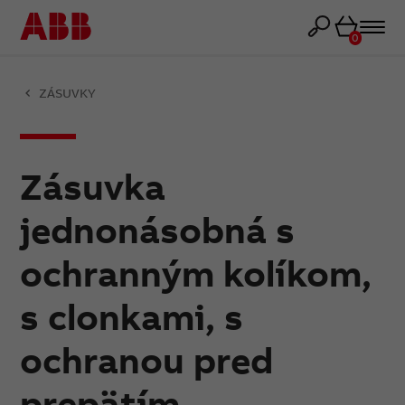
Košík
0
ZÁSUVKY
Zásuvka
jednonásobná s
ochranným kolíkom,
s clonkami, s
ochranou pred
prepätím