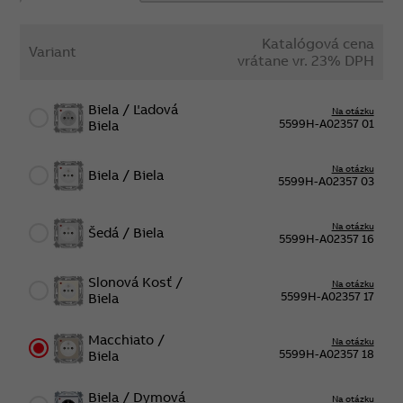
Katalógová cena
Variant
vrátane vr. 23% DPH
Biela / Ľadová
Na otázku
5599H-A02357 01
Biela
Na otázku
Biela / Biela
5599H-A02357 03
Na otázku
Šedá / Biela
5599H-A02357 16
Slonová Kosť /
Na otázku
5599H-A02357 17
Biela
Macchiato /
Na otázku
5599H-A02357 18
Biela
Biela / Dymová
Na otázku