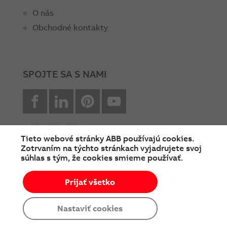
O nás
Obchodné kontakty
SPOJTE SA S NAMI
facebook
Linkedin
Pinterest
youtube
Tieto webové stránky ABB používajú cookies.
Zotrvaním na týchto stránkach vyjadrujete svoj
súhlas s tým, že cookies smieme používať.
© Copyright 2026 ABB
Prijať všetko
Podmienky používania
Cookies a ochrana súkromia
Nastaviť cookies