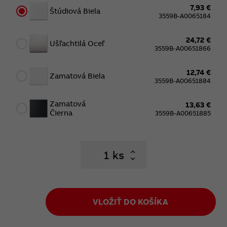
7,93 €
Štúdiová Biela
3559B-A0065184
24,72 €
Ušľachtilá Oceľ
3559B-A00651866
12,74 €
Zamatová Biela
3559B-A00651884
Zamatová
13,63 €
Čierna
3559B-A00651885
ks
VLOŽIŤ DO KOŠÍKA