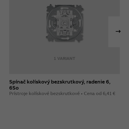
1 VARIANT
Spínač kolískový bezskrutkový, radenie 6,
S
6So
7
Prístroje kolískové bezskrutkové • Cena od 6,41 €
P