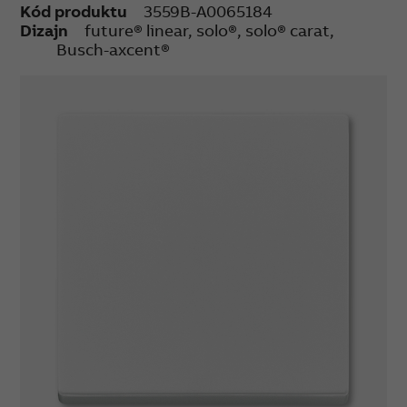
Kód produktu
3559B-A0065184
Dizajn
future® linear, solo®, solo® carat,
Busch-axcent®