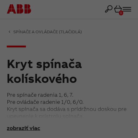
Košík
0
SPÍNAČE A OVLÁDAČE (TLAČIDLÁ)
Kryt spínača
kolískového
Pre spínače radenia 1, 6, 7.
Pre ovládače radenie 1/0, 6/0.
Kryt spínača sa dodáva s prídržnou doskou pre
upevnenie k prístroju spínača.
zobraziť viac