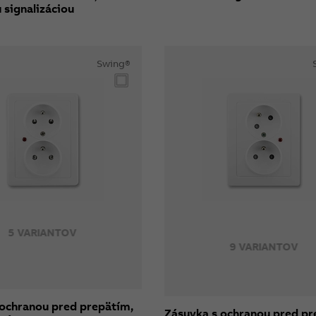
 signalizáciou
Swing®
5 VARIANTOV
9 VARIANTOV
 ochranou pred prepätím,
Zásuvka s ochranou pred pr