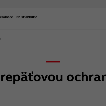
semináre
Na stiahnutie
OU
prepäťovou ochra