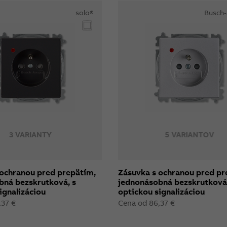
solo®
Busch-
3 VARIANTY
5 VARIANTOV
 ochranou pred prepätím,
Zásuvka s ochranou pred pr
bná bezskrutková, s
jednonásobná bezskrutková,
ignalizáciou
optickou signalizáciou
,37 €
Cena od 86,37 €