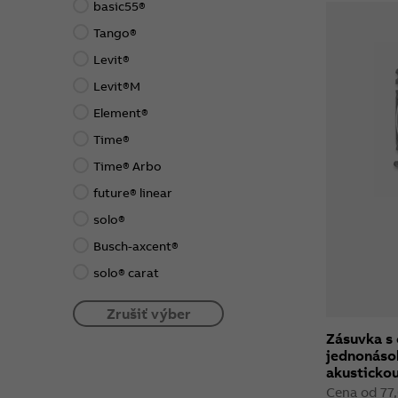
basic55®
Tango®
Levit®
Levit®M
Element®
Time®
Time® Arbo
future® linear
solo®
Busch-axcent®
solo® carat
Zrušiť výber
Zásuvka s
jednonáso
akustickou
Cena od 77