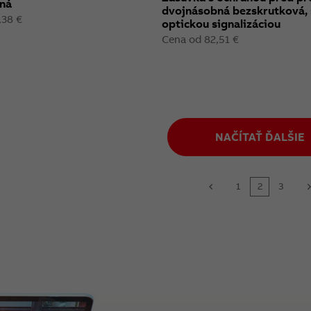
ná
dvojnásobná bezskrutková, 
,38 €
optickou signalizáciou
Cena od 82,51 €
NAČÍTAŤ ĎALŠIE
1
2
3
prev
n