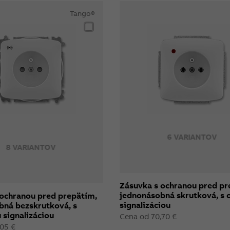
Tango®
6 VARIANTOV
8 VARIANTOV
Zásuvka s ochranou pred pr
jednonásobná skrutková, s 
 ochranou pred prepätím,
signalizáciou
bná bezskrutková, s
 signalizáciou
Cena od 70,70 €
,05 €