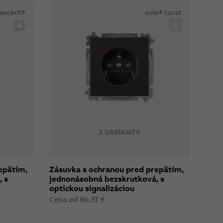
axcent®
solo® carat
3 VARIANTY
epätím,
Zásuvka s ochranou pred prepätím,
 s
jednonásobná bezskrutková, s
optickou signalizáciou
Cena od 86,37 €