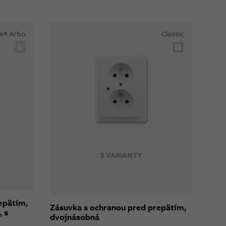
e® Arbo
Classic
3 VARIANTY
epätím,
Zásuvka s ochranou pred prepätím,
 s
dvojnásobná