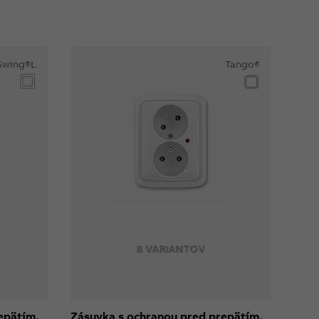
Swing®L
Tango®
8 VARIANTOV
epätím,
Zásuvka s ochranou pred prepätím,