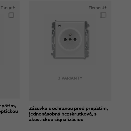
Tango®
Element®
3 VARIANTY
epätím,
Zásuvka s ochranou pred prepätím,
optickou
jednonásobná bezskrutková, s
akustickou signalizáciou