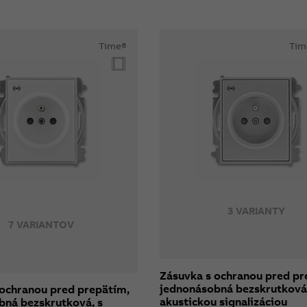
Time®
Tim
3 VARIANTY
7 VARIANTOV
Zásuvka s ochranou pred pr
jednonásobná bezskrutková,
 ochranou pred prepätím,
akustickou signalizáciou
bná bezskrutková, s