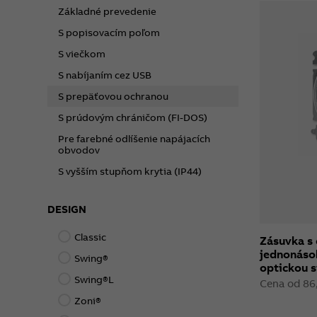
Základné prevedenie
S popisovacím poľom
S viečkom
S nabíjaním cez USB
S prepäťovou ochranou
S prúdovým chráničom (FI-DOS)
Pre farebné odlíšenie napájacích
obvodov
S vyšším stupňom krytia (IP44)
DESIGN
Classic
Zásuvka s
jednonáso
Swing®
optickou s
Swing®L
Cena od 86
Zoni®