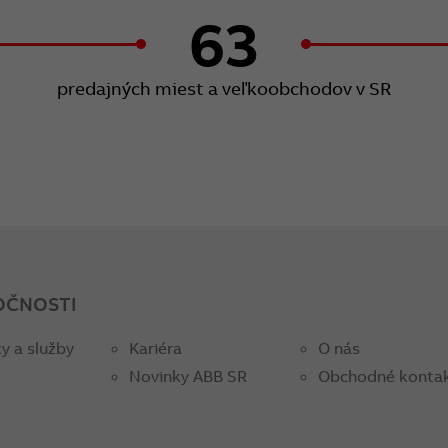
63
predajných miest a veľkoobchodov v SR
OČNOSTI
y a služby
Kariéra
O nás
Novinky ABB SR
Obchodné konta