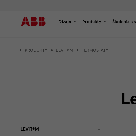
Dizajn
Produkty
Školenia a 
PRODUKTY
LEVIT®M
TERMOSTATY
L
LEVIT®M