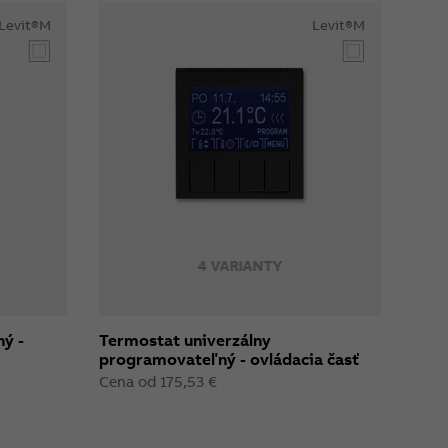
Levit®M
Levit®M
4 VARIANTY
ný -
Termostat univerzálny
programovateľný - ovládacia časť
Cena od 175,53 €