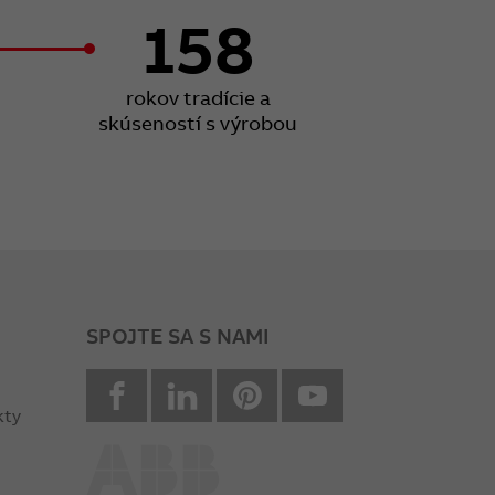
158
rokov tradície a
skúseností s výrobou
SPOJTE SA S NAMI
facebook
Linkedin
Pinterest
youtube
kty