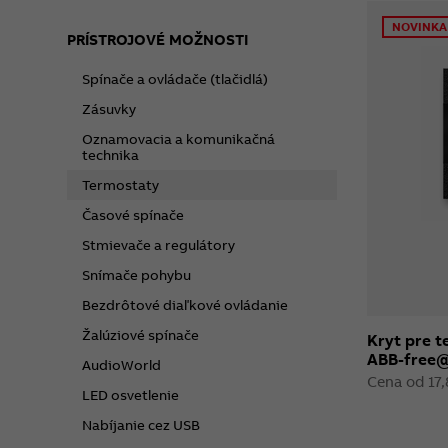
NOVINKA
PRÍSTROJOVÉ MOŽNOSTI
Spínače a ovládače (tlačidlá)
Zásuvky
Oznamovacia a komunikačná
technika
Termostaty
Časové spínače
Stmievače a regulátory
Snímače pohybu
Bezdrôtové diaľkové ovládanie
Žalúziové spínače
Kryt pre 
ABB-free@
AudioWorld
Cena od 17,
LED osvetlenie
Nabíjanie cez USB