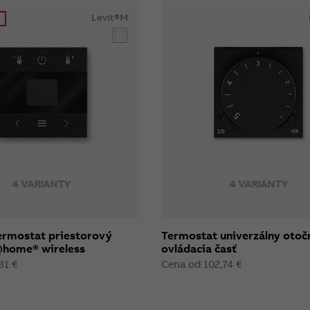
Levit®M
4 VARIANTY
4 VARIANTY
termostat priestorový
Termostat univerzálny otoč
home® wireless
ovládacia časť
81 €
Cena od 102,74 €