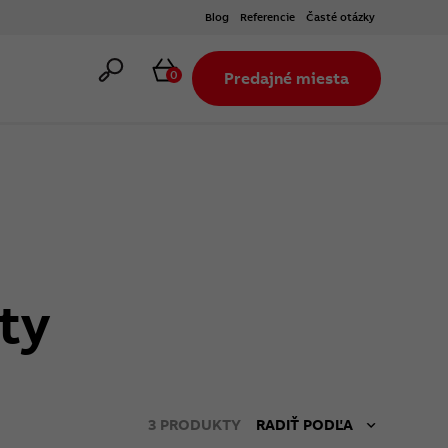
Blog
Referencie
Časté otázky
Hľadať
Košík
0
Predajné miesta
ty
3
PRODUKTY
RADIŤ PODĽA