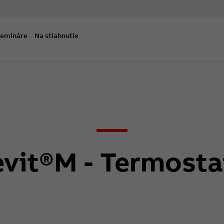
semináre
Na stiahnutie
evit®M - Termosta