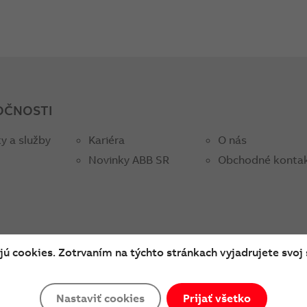
OČNOSTI
y a služby
Kariéra
O nás
Novinky ABB SR
Obchodné konta
ú cookies. Zotrvaním na týchto stránkach vyjadrujete svoj 
Cookies a ochrana súkromia
Nastaviť cookies
Prijať všetko