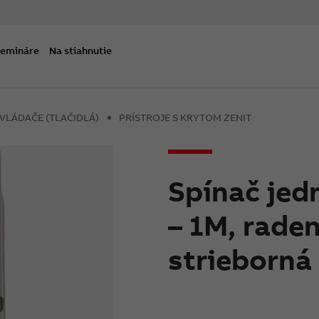
semináre
Na stiahnutie
OVLÁDAČE (TLAČIDLÁ)
PRÍSTROJE S KRYTOM ZENIT
Spínač jed
– 1M, raden
strieborná