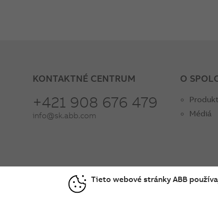
KONTAKTNÉ CENTRUM
O SPOL
+421 908 676 479
Produkt
Médiá
info@sk.abb.com
Tieto webové stránky ABB používaj
© Copyright 2026 ABB
Podmienky používania