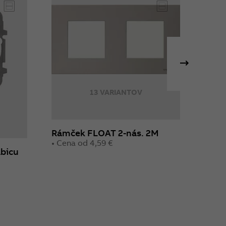
13 VARIANTOV
Rámček FLOAT 2-nás. 2M
• Cena od 4,59 €
abicu
Rámč
• Cen