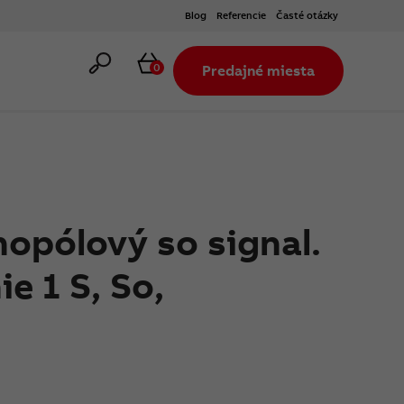
Blog
Referencie
Časté otázky
Hľadať
Košík
0
Predajné miesta
nopólový so signal.
ie 1 S, So,