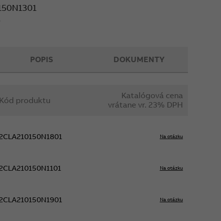
150N1301
L
POPIS
DOKUMENTY
Katalógová cena
Kód produktu
vrátane vr. 23% DPH
2CLA210150N1801
Na otázku
2CLA210150N1101
Na otázku
2CLA210150N1901
Na otázku