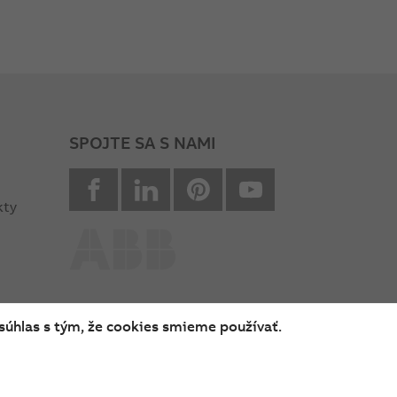
SPOJTE SA S NAMI
facebook
Linkedin
Pinterest
youtube
kty
súhlas s tým, že cookies smieme používať.