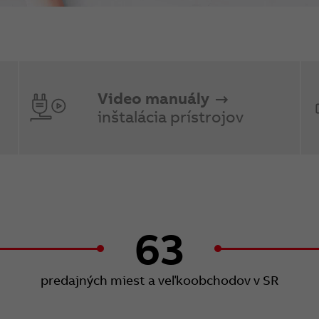
Video manuály
inštalácia prístrojov
63
predajných miest a veľkoobchodov v SR