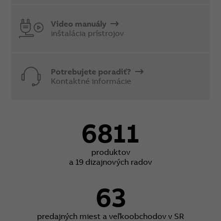
Video manuály
inštalácia prístrojov
Potrebujete poradiť?
Kontaktné informácie
6811
produktov
a 19 dizajnových radov
63
predajných miest a veľkoobchodov v SR