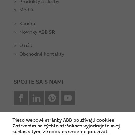
Produkty a služby
Médiá
Kariéra
Novinky ABB SR
O nás
Obchodné kontakty
SPOJTE SA S NAMI
facebook
Linkedin
Pinterest
youtube
Tieto webové stránky ABB používajú cookies.
Zotrvaním na týchto stránkach vyjadrujete svoj
súhlas s tým, že cookies smieme používať.