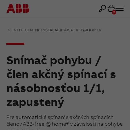
Košík
0
INTELIGENTNÉ INŠTALÁCIE ABB-FREE@HOME®
Snímač pohybu /
člen akčný spínací s
násobnosťou 1/1,
zapustený
Pre automatické spínanie akčných spínacích
členov ABB-free @ home® v závislosti na pohybe