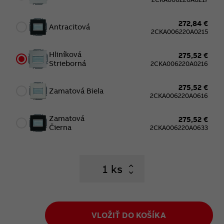
272,84 €
Antracitová
2CKA006220A0215
Hliníková
275,52 €
Strieborná
2CKA006220A0216
275,52 €
Zamatová Biela
2CKA006220A0616
Zamatová
275,52 €
Čierna
2CKA006220A0633
ks
VLOŽIŤ DO KOŠÍKA