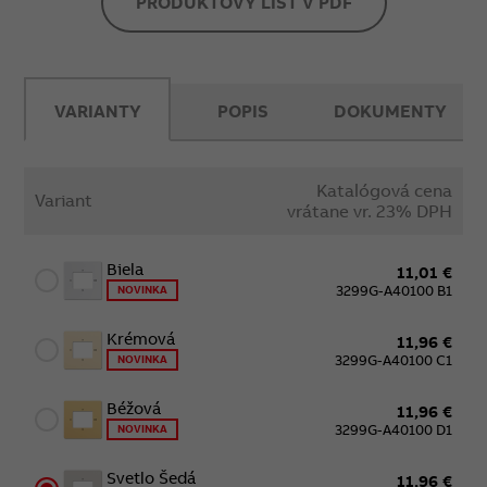
PRODUKTOVÝ LIST V PDF
VARIANTY
POPIS
DOKUMENTY
Katalógová cena
Variant
vrátane vr. 23% DPH
Biela
11,01 €
3299G-A40100 B1
NOVINKA
Krémová
11,96 €
3299G-A40100 C1
NOVINKA
Béžová
11,96 €
3299G-A40100 D1
NOVINKA
Svetlo Šedá
11,96 €