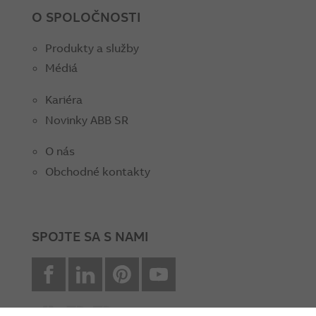
O SPOLOČNOSTI
Produkty a služby
Médiá
Kariéra
Novinky ABB SR
O nás
Obchodné kontakty
SPOJTE SA S NAMI
facebook
Linkedin
Pinterest
youtube