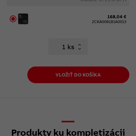
168,04 €
2CKA006181A0013
ks
VLOŽIŤ DO KOŠÍKA
Produkty ku kompletizácii