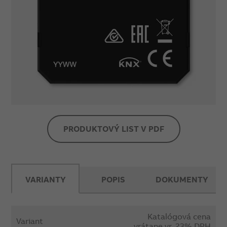
Menovité hodnoty: napätie 24 V DC, prúd 5 mA
Vstupy: 5x binárny vstup s vlastným
dotazovacím napätím
Signálny výstup: 1, 0-10 V (pasívny)
Stupeň krytia: IP 20
Rozsah pracovných teplôt: –5 °C až +45 °C
Detailní informace o výrobku
PRODUKTOVÝ LIST V PDF
VARIANTY
POPIS
DOKUMENTY
Katalógová cena
Variant
vrátane vr. 23% DPH