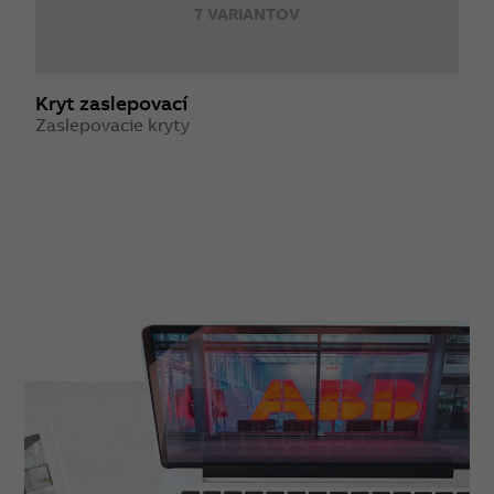
7 VARIANTOV
Kryt zaslepovací
S
Zaslepovacie kryty
S