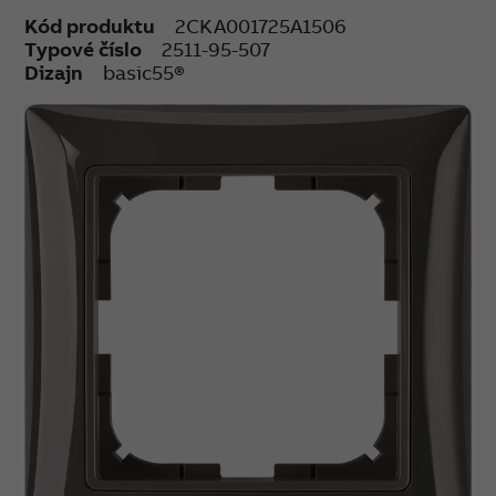
Kód produktu
2CKA001725A1506
Typové číslo
2511-95-507
Dizajn
basic55®