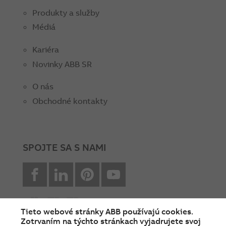
Produkty a služby
Médiá
Kariéra
Novinky ABB SR
O nás
Obchodné kontakty
SPOJTE SA S NAMI
facebook
Linkedin
Pinterest
youtube
Tieto webové stránky ABB používajú cookies.
Zotrvaním na týchto stránkach vyjadrujete svoj