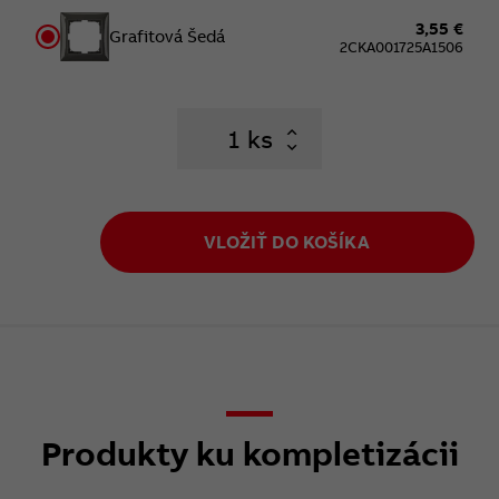
3,55 €
Grafitová Šedá
2CKA001725A1506
ks
VLOŽIŤ DO KOŠÍKA
Produkty ku kompletizácii