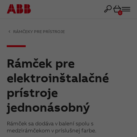
Košík
0
RÁMČEKY PRE PRÍSTROJE
Rámček pre
elektroinštalačné
prístroje
jednonásobný
Rámček sa dodáva v balení spolu s
medzirámčekom v príslušnej farbe.