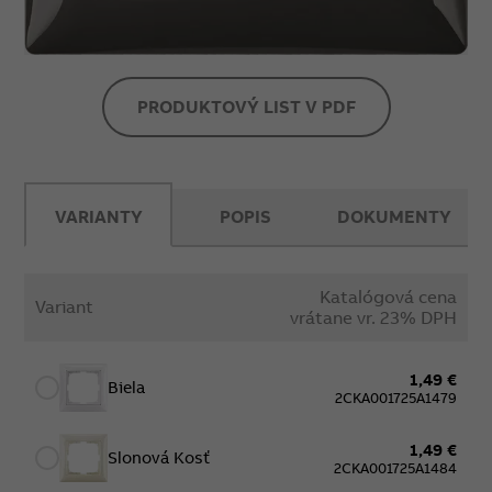
PRODUKTOVÝ LIST V PDF
VARIANTY
POPIS
DOKUMENTY
Katalógová cena
Variant
vrátane vr. 23% DPH
1,49 €
Biela
2CKA001725A1479
1,49 €
Slonová Kosť
2CKA001725A1484