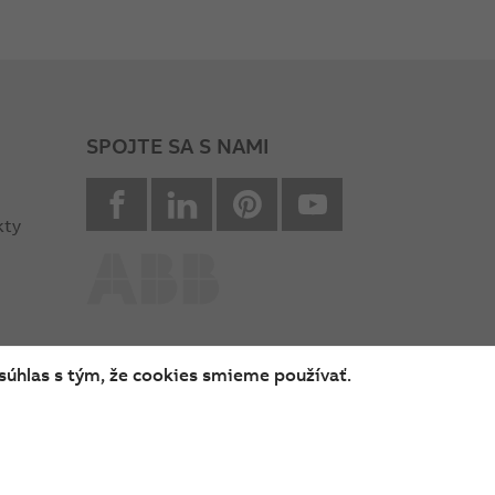
SPOJTE SA S NAMI
facebook
Linkedin
Pinterest
youtube
kty
súhlas s tým, že cookies smieme používať.