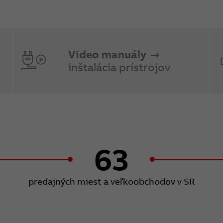
Video manuály
inštalácia prístrojov
63
predajných miest a veľkoobchodov v SR