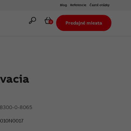
Blog
Referencie
Časté otázky
Hľadať
Košík
0
Predajné miesta
vacia
. 8300-0-8065
010N0017