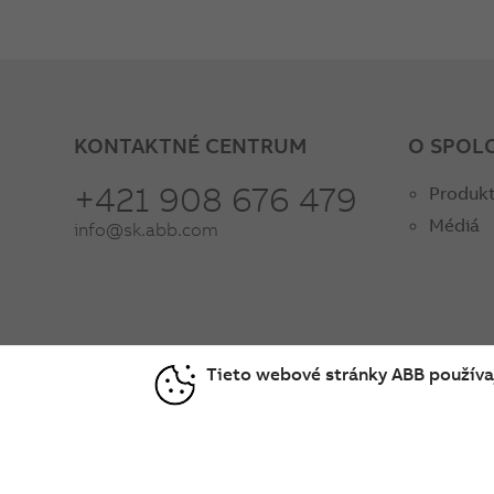
KONTAKTNÉ CENTRUM
O SPOL
+421 908 676 479
Produkt
Médiá
info@sk.abb.com
Tieto webové stránky ABB používaj
© Copyright 2026 ABB
Podmienky používania