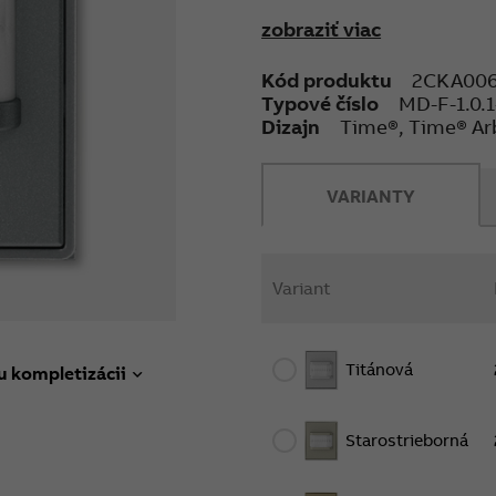
Pripojenie k zbernici A
zobraziť viac
svorkovnice.
Napätie zbernice: 24 V D
Kód produktu
2CKA00
Dosah: čelne 6 m, bočne 
Typové číslo
MD-F-1.0.1
Detekčný uhol: 180°
Dizajn
Time®, Time® Ar
Nastavenie intenzity okoli
Montážna výška : 1,1 m - 
Stupeň krytia: IP 20
VARIANTY
Pracovná teplota: -5 °C d
Rozmery: (v × š × h): 71 ×
Montážna hĺbka: 9 mm
Variant
Montážna poloha: zvislá
Titánová
u kompletizácii
Starostrieborná