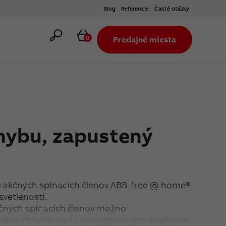
Blog
Referencie
Časté otázky
Hľadať
Košík
0
Predajné miesta
hybu, zapustený
e akčných spínacích členov ABB-free @ home®
svetlenosti.
čných spínacích členov možno
vé rozhranie spolu so systémovým modulom.