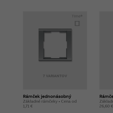
Time®
7 VARIANTOV
Rámček jednonásobný
Rámče
Základné rámčeky • Cena od
Základ
1,71 €
26,60 