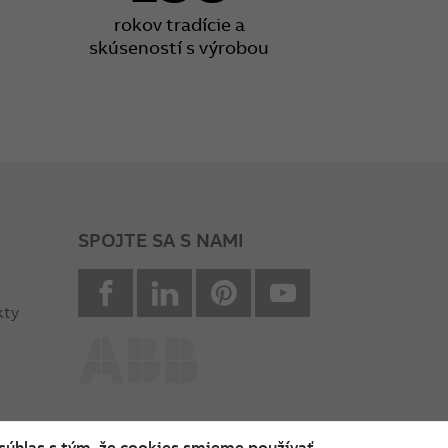
rokov tradície a
skúseností s výrobou
SPOJTE SA S NAMI
facebook
Linkedin
Pinterest
youtube
kty
súhlas s tým, že cookies smieme používať.