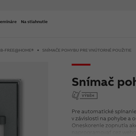
semináre
Na stiahnutie
ABB-FREE@HOME®
SNÍMAČE POHYBU PRE VNÚTORNÉ POUŽITIE
Snímač po
Pre automatické spínani
v závislosti na pohybe a o
Oneskorenie zopnutia ak
naprogramovať cez webo