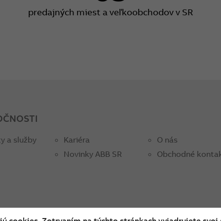
predajných miest a veľkoobchodov v SR
OČNOSTI
y a služby
Kariéra
O nás
Novinky ABB SR
Obchodné konta
ú cookies. Zotrvaním na týchto stránkach vyjadrujete svoj 