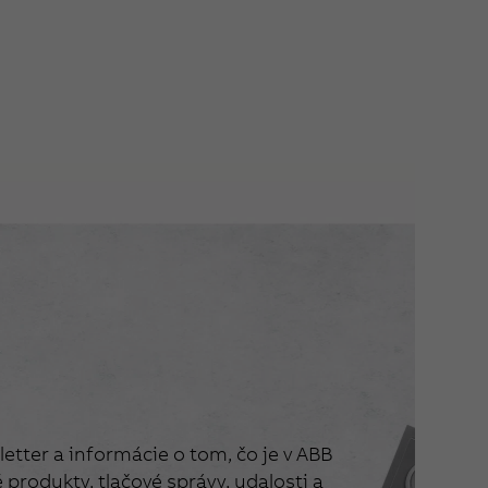
etter a informácie o tom, čo je v ABB
produkty, tlačové správy, udalosti a