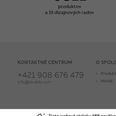
produktov
a 19 dizajnových radov
KONTAKTNÉ CENTRUM
O SPOL
+421 908 676 479
Produkt
Médiá
info@sk.abb.com
Tieto webové stránky ABB používaj