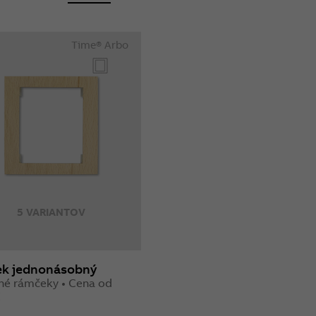
Time® Arbo
5 VARIANTOV
k jednonásobný
né rámčeky • Cena od
€