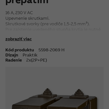
16 A, 230 V AC
Upevnenie skrutkami.
Skrutkové svorky (pre vodiče 1,5-2,5 mm²).
Pre zaistenie uvedeného stupňa krytia je nutné
u krabice prístroja otvoriť odkvapový otvor
zobraziť viac
smerom k zemi.
Spodná časť krabice prístroja možno otočiť o
Kód produktu
5598-2069 H
180 ° pre prívod kábla zospodu.
Dizajn
Praktik
Radenie
2x(2P+PE)