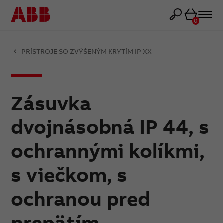
Košík
0
PRÍSTROJE SO ZVÝŠENÝM KRYTÍM IP XX
Zásuvka
dvojnásobná IP 44, s
ochrannými kolíkmi,
s viečkom, s
ochranou pred
prepätím