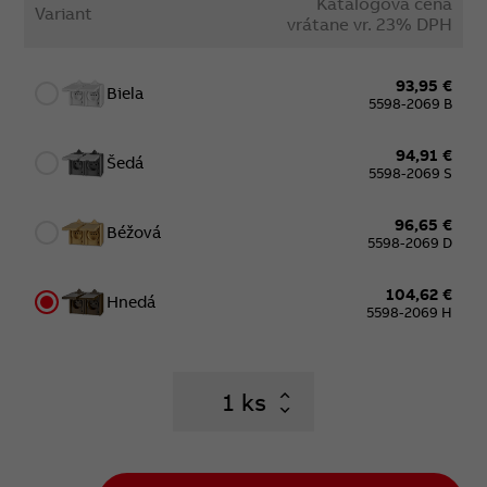
Katalógová cena
Variant
vrátane vr. 23% DPH
93,95 €
Biela
5598-2069 B
94,91 €
Šedá
5598-2069 S
96,65 €
Béžová
5598-2069 D
104,62 €
Hnedá
5598-2069 H
ks