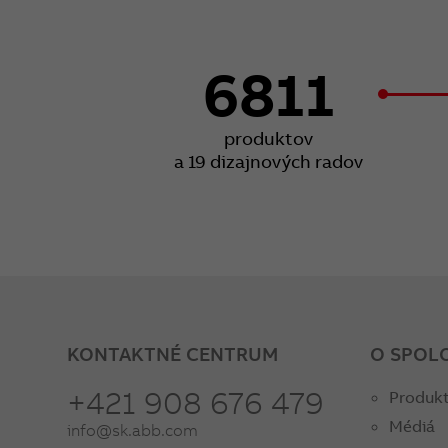
6811
produktov
a 19 dizajnových radov
KONTAKTNÉ CENTRUM
O SPOL
+421 908 676 479
Produkt
Médiá
info@sk.abb.com