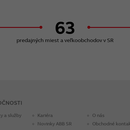
63
predajných miest a veľkoobchodov v SR
OČNOSTI
y a služby
Kariéra
O nás
Novinky ABB SR
Obchodné konta