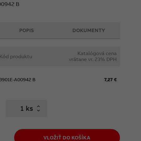
00942 B
POPIS
DOKUMENTY
Katalógová cena
Kód produktu
vrátane vr. 23% DPH
3901E-A00942 B
7,27 €
ks
VLOŽIŤ DO KOŠÍKA