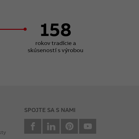
158
rokov tradície a
skúseností s výrobou
SPOJTE SA S NAMI
facebook
Linkedin
Pinterest
youtube
kty