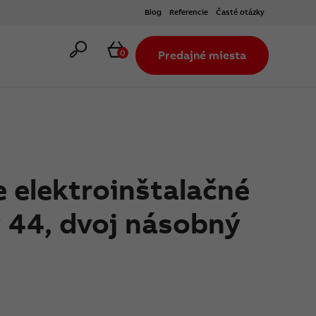
Blog
Referencie
Časté otázky
Hľadať
Košík
0
Predajné miesta
 elektroinštalačné
P 44, dvoj násobný