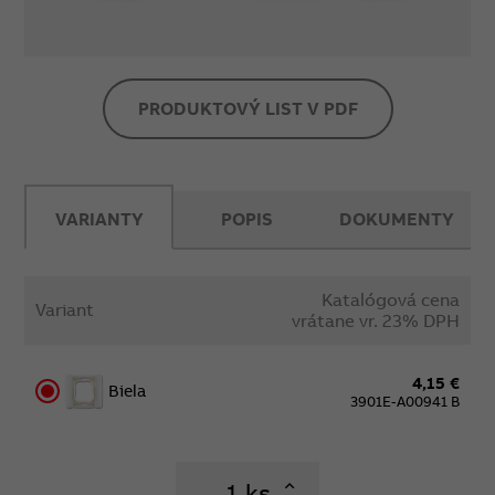
PRODUKTOVÝ LIST V PDF
VARIANTY
POPIS
DOKUMENTY
Katalógová cena
Variant
vrátane vr. 23% DPH
4,15 €
Biela
3901E-A00941 B
ks