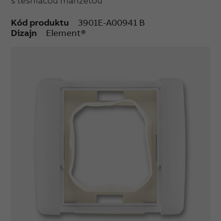
s tesniacou manžetou
Kód produktu
3901E-A00941 B
Dizajn
Element®