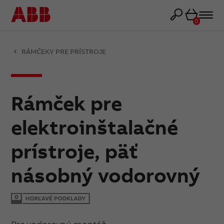
Košík
0
RÁMČEKY PRE PRÍSTROJE
Rámček pre
elektroinštalačné
prístroje, päť
násobný vodorovný