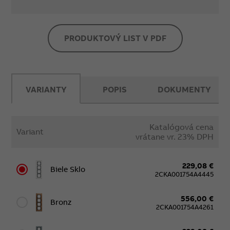
PRODUKTOVÝ LIST V PDF
VARIANTY
POPIS
DOKUMENTY
Katalógová cena
Variant
vrátane vr. 23% DPH
229,08 €
Biele Sklo
2CKA001754A4445
556,00 €
Bronz
2CKA001754A4261