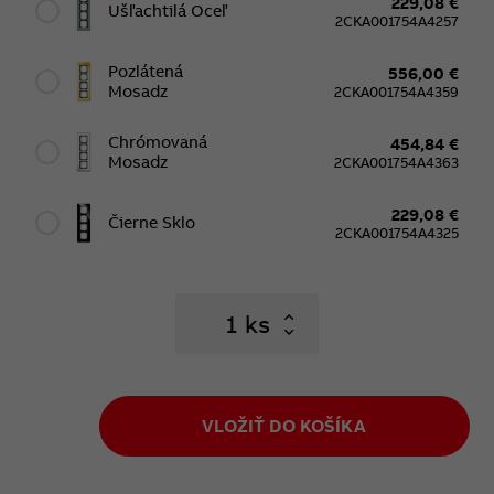
229,08 €
Ušľachtilá Oceľ
2CKA001754A4257
Pozlátená
556,00 €
Mosadz
2CKA001754A4359
Chrómovaná
454,84 €
Mosadz
2CKA001754A4363
229,08 €
Čierne Sklo
2CKA001754A4325
ks
VLOŽIŤ DO KOŠÍKA