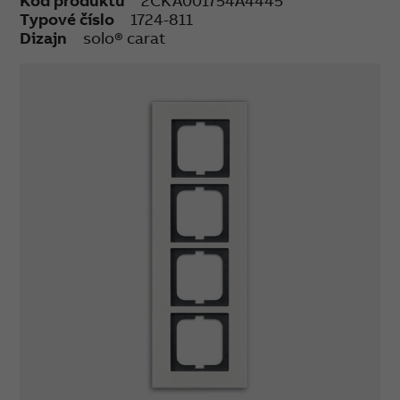
Kód produktu
2CKA001754A4445
Typové číslo
1724-811
Dizajn
solo® carat