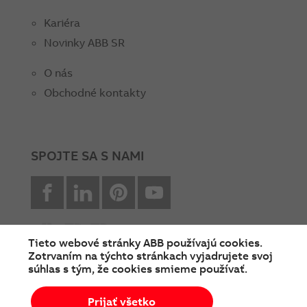
Kariéra
Novinky ABB SR
O nás
Obchodné kontakty
SPOJTE SA S NAMI
facebook
Linkedin
Pinterest
youtube
Tieto webové stránky ABB používajú cookies.
Zotrvaním na týchto stránkach vyjadrujete svoj
súhlas s tým, že cookies smieme používať.
© Copyright 2026 ABB
Prijať všetko