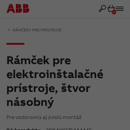
Košík
0
RÁMČEKY PRE PRÍSTROJE
Rámček pre
elektroinštalačné
prístroje, štvor
násobný
Pre vodorovnú aj zvislú montáž