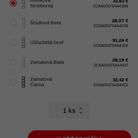
Hliníková
33,83 €
Strieborná
2CKA001754A4309
28,07 €
Štúdiová Biela
2CKA001754A4238
91,24 €
Ušľachtilá Oceľ
2CKA001754A4320
28,19 €
Zamatová Biela
2CKA001754A4417
Zamatová
32,42 €
Čierna
2CKA001754A4422
ks