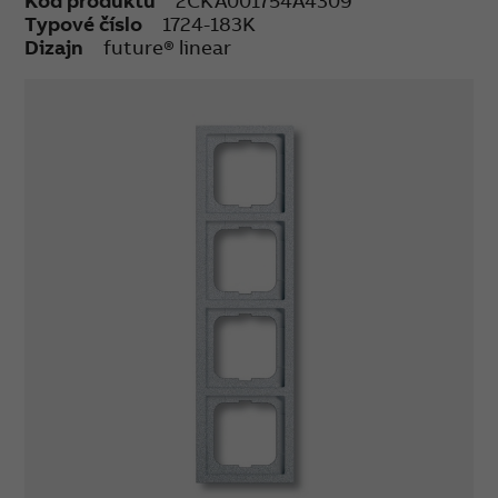
Kód produktu
2CKA001754A4309
Typové číslo
1724-183K
Dizajn
future® linear