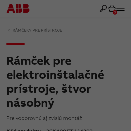
Košík
0
RÁMČEKY PRE PRÍSTROJE
Rámček pre
elektroinštalačné
prístroje, štvor
násobný
Pre vodorovnú aj zvislú montáž