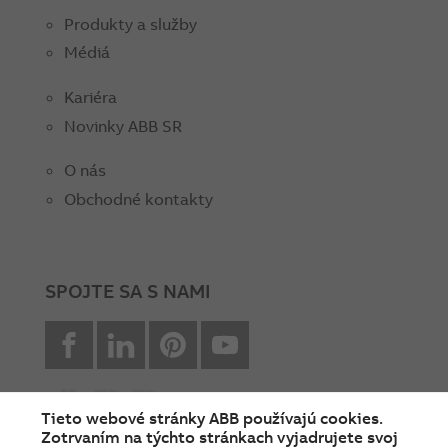
Produkty a služby
Médiá
Kariéra
Novinky ABB SR
O nás
Obchodné kontakty
SPOJTE SA S NAMI
facebook
Linkedin
Pinterest
youtube
Tieto webové stránky ABB používajú cookies.
Zotrvaním na týchto stránkach vyjadrujete svoj