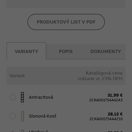
PRODUKTOVÝ LIST V PDF
VARIANTY
POPIS
DOKUMENTY
Katalógová cena
Variant
vrátane vr. 23% DPH
31,99 €
Antracitová
2CKA001754A4243
28,12 €
Slonová Kosť
2CKA001754A4233