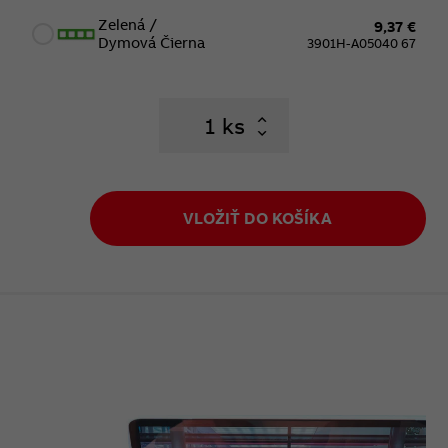
Zelená /
9,37 €
Dymová Čierna
3901H-A05040 67
ks
VLOŽIŤ DO KOŠÍKA