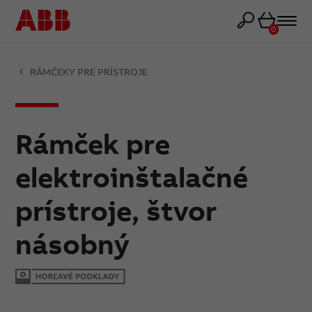
Košík
0
RÁMČEKY PRE PRÍSTROJE
Rámček pre
elektroinštalačné
prístroje, štvor
násobný