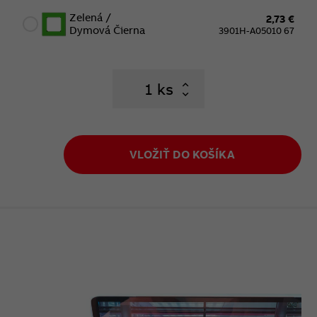
Zelená /
2,73 €
Dymová Čierna
3901H-A05010 67
ks
VLOŽIŤ DO KOŠÍKA