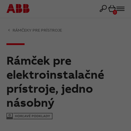
Košík
0
RÁMČEKY PRE PRÍSTROJE
Rámček pre
elektroinstalačné
prístroje, jedno
násobný