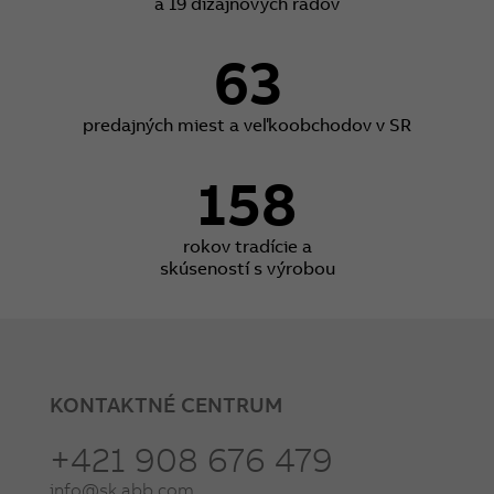
a 19 dizajnových radov
63
predajných miest a veľkoobchodov v SR
158
rokov tradície a
skúseností s výrobou
KONTAKTNÉ CENTRUM
+421 908 676 479
info@sk.abb.com