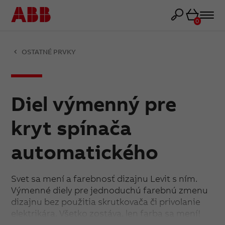
Košík
0
OSTATNÉ PRVKY
Diel výmenný pre
kryt spínača
automatického
Svet sa mení a farebnosť dizajnu Levit s ním.
Výmenné diely pre jednoduchú farebnú zmenu
dizajnu bez použitia skrutkovača či privolanie
elektrikára. Všetko zostáva, len farba sa mení!
Vrchný diel krytu sa vymení ľahko pomocou