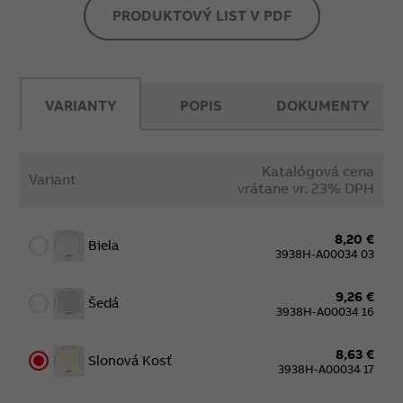
PRODUKTOVÝ LIST V PDF
VARIANTY
POPIS
DOKUMENTY
Katalógová cena
Variant
vrátane vr. 23% DPH
8,20 €
Biela
3938H-A00034 03
9,26 €
Šedá
3938H-A00034 16
8,63 €
Slonová Kosť
3938H-A00034 17