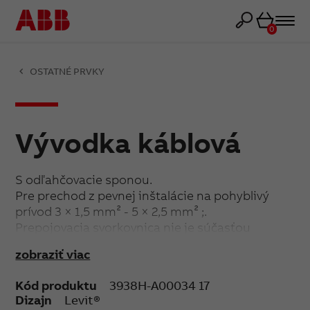
Košík
0
OSTATNÉ PRVKY
Vývodka káblová
S odľahčovacie sponou.
Pre prechod z pevnej inštalácie na pohyblivý
prívod 3 × 1,5 mm² - 5 × 2,5 mm² ;.
Prepojovacia svorkovnica nie je súčasťou
dodávky.
zobraziť viac
Upevnenie skrutkami.
Kód produktu
3938H-A00034 17
Dizajn
Levit®