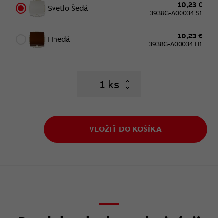
10,23 €
Svetlo Šedá
3938G-A00034 S1
10,23 €
Hnedá
3938G-A00034 H1
ks
VLOŽIŤ DO KOŠÍKA