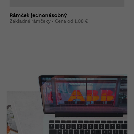
Rámček jednonásobný
R
Základné rámčeky • Cena od 1,08 €
Z