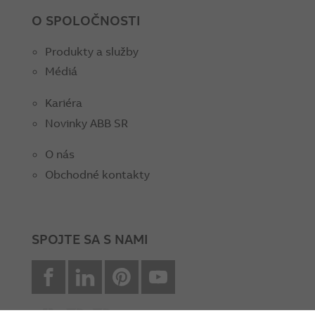
O SPOLOČNOSTI
Produkty a služby
Médiá
Kariéra
Novinky ABB SR
O nás
Obchodné kontakty
SPOJTE SA S NAMI
facebook
Linkedin
Pinterest
youtube