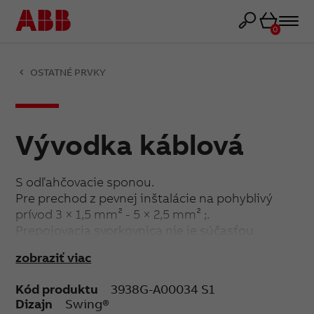
Košík
0
OSTATNÉ PRVKY
Vývodka káblová
S odľahčovacie sponou.
Pre prechod z pevnej inštalácie na pohyblivý
prívod 3 × 1,5 mm² - 5 × 2,5 mm² ;.
Prepojovacia svorkovnica nie je súčasťou
dodávky.
zobraziť viac
Upevnenie skrutkami.
Kód produktu
3938G-A00034 S1
Dizajn
Swing®