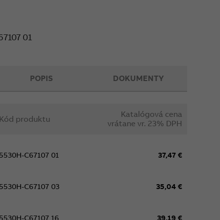
ných rámčekov.
je daná vodorovnou osou otvoru pre trubicu.
7107 01
POPIS
DOKUMENTY
Katalógová cena
Kód produktu
vrátane vr. 23% DPH
5530H-C67107 01
37,47 €
5530H-C67107 03
35,04 €
5530H-C67107 16
39,19 €