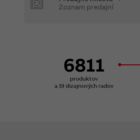
Zoznam predajní
6811
produktov
a 19 dizajnových radov