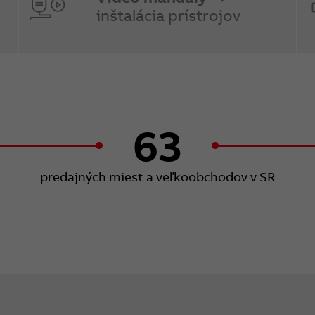
inštalácia prístrojov
63
predajných miest a veľkoobchodov v SR