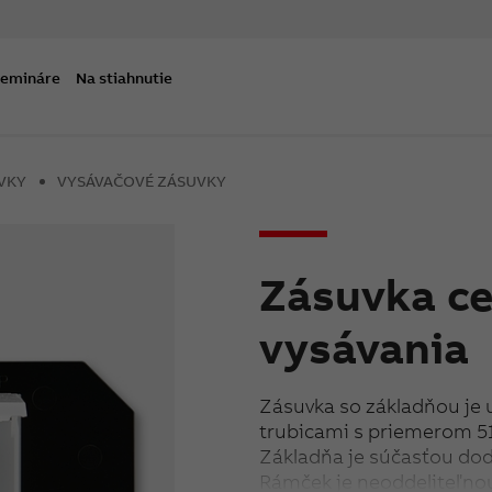
semináre
Na stiahnutie
VKY
VYSÁVAČOVÉ ZÁSUVKY
Zásuvka ce
vysávania
Zásuvka so základňou je 
trubicami s priemerom 
Základňa je súčasťou dod
Rámček je neoddeliteľno