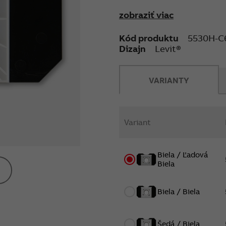
pre montáž do viacnásob
zobraziť viac
Horizontálna os zásuvky 
Kód produktu
5530H-C6
Dizajn
Levit®
VARIANTY
Variant
Biela / Ľadová
Biela
Biela / Biela
Šedá / Biela