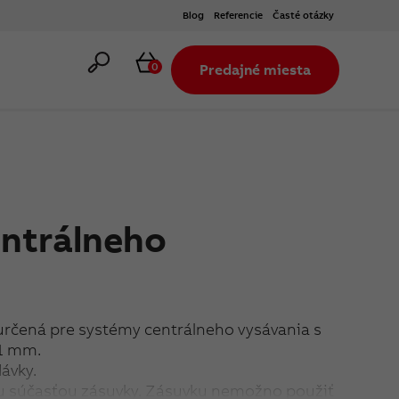
Blog
Referencie
Časté otázky
Hľadať
Košík
0
Predajné miesta
ntrálneho
určená pre systémy centrálneho vysávania s
51 mm.
ávky.
u súčasťou zásuvky. Zásuvku nemožno použiť