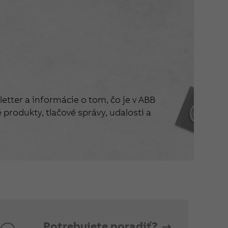
etter a informácie o tom, čo je v ABB
produkty, tlačové správy, udalosti a
Potrebujete poradiť?