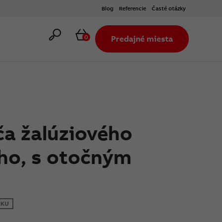
Blog
Referencie
Časté otázky
Hľadať
Košík
0
Predajné miesta
ča žalúziového
ho, s otočným