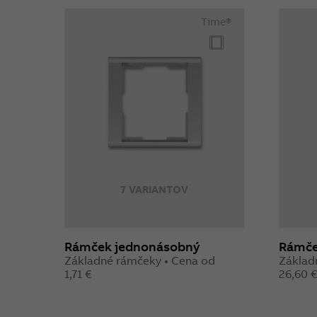
Time®
7 VARIANTOV
Rámček jednonásobný
Rámče
Základné rámčeky • Cena od
Základ
1,71 €
26,60 