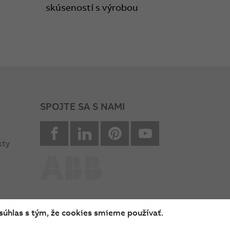
skúseností s výrobou
SPOJTE SA S NAMI
facebook
Linkedin
Pinterest
youtube
kty
súhlas s tým, že cookies smieme používať.