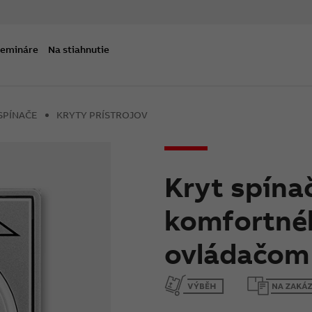
semináre
Na stiahnutie
SPÍNAČE
KRYTY PRÍSTROJOV
Kryt spína
komfortné
ovládačom