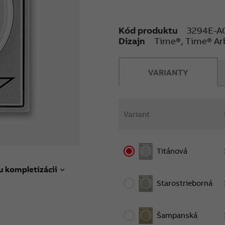
Kód produktu
3294E-A
Dizajn
Time®, Time® Ar
VARIANTY
Variant
Titánová
u kompletizácii
Starostrieborná
Šampanská