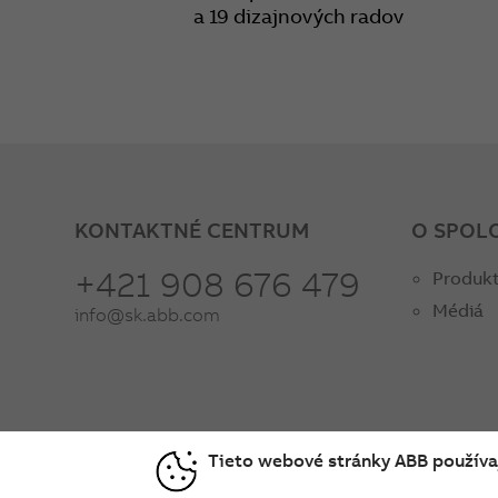
a 19 dizajnových radov
KONTAKTNÉ CENTRUM
O SPOL
+421 908 676 479
Produkt
Médiá
info@sk.abb.com
Tieto webové stránky ABB používaj