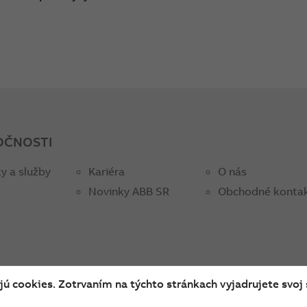
OČNOSTI
y a služby
Kariéra
O nás
Novinky ABB SR
Obchodné konta
ú cookies. Zotrvaním na týchto stránkach vyjadrujete svoj 