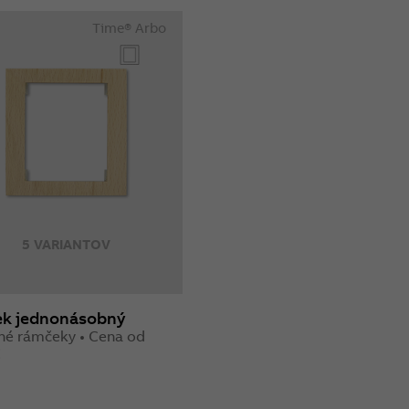
Time® Arbo
5 VARIANTOV
k jednonásobný
né rámčeky • Cena od
€