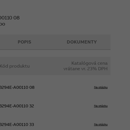
00110 08
bo
POPIS
DOKUMENTY
Katalógová cena
Kód produktu
vrátane vr. 23% DPH
3294E-A00110 08
Na otázku
3294E-A00110 32
Na otázku
3294E-A00110 33
Na otázku