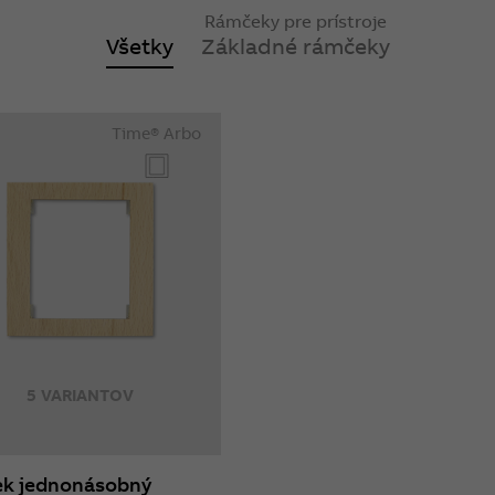
Rámčeky pre prístroje
Všetky
Základné rámčeky
Time® Arbo
5 VARIANTOV
k jednonásobný