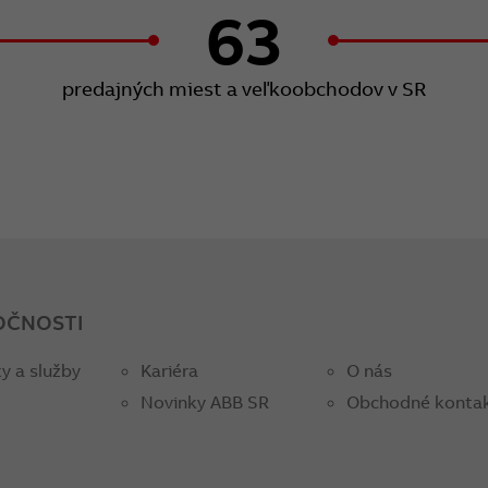
63
predajných miest a veľkoobchodov v SR
OČNOSTI
y a služby
Kariéra
O nás
Novinky ABB SR
Obchodné konta