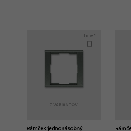
Time®
7 VARIANTOV
Rámček jednonásobný
Rámče