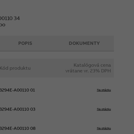
00110 34
bo
POPIS
DOKUMENTY
Katalógová cena
Kód produktu
vrátane vr. 23% DPH
3294E-A00110 01
Na otázku
3294E-A00110 03
Na otázku
3294E-A00110 08
Na otázku