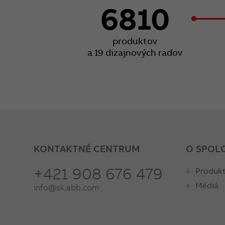
6810
produktov
a 19 dizajnových radov
KONTAKTNÉ CENTRUM
O SPOL
+421 908 676 479
Produkt
Médiá
info@sk.abb.com