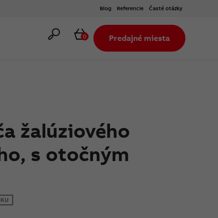
Blog
Referencie
Časté otázky
Hľadať
Košík
0
Predajné miesta
ča žalúziového
ho, s otočným