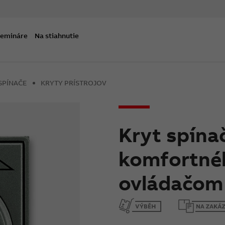
semináre
Na stiahnutie
SPÍNAČE
KRYTY PRÍSTROJOV
Kryt spína
komfortné
ovládačom