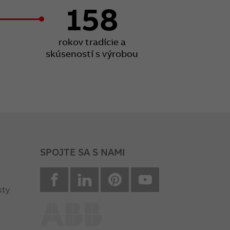
158
rokov tradície a
skúseností s výrobou
SPOJTE SA S NAMI
facebook
Linkedin
Pinterest
youtube
kty