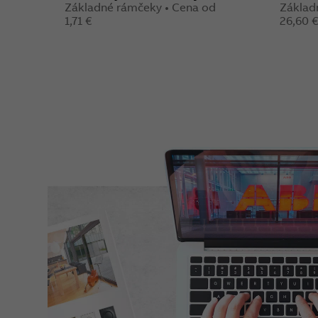
Základné rámčeky • Cena od
Základ
1,71 €
26,60 