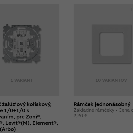
1 VARIANT
10 VARIANTOV
 žalúziový kolískový,
Rámček jednonásobný
e 1/0+1/0 s
Základné rámčeky • Cena 
2,20 €
aním, pre Zoni®,
, Levit®(M), Element®,
(Arbo)