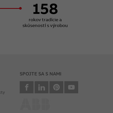
158
rokov tradície a
skúseností s výrobou
SPOJTE SA S NAMI
facebook
Linkedin
Pinterest
youtube
kty