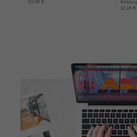
10,98 €
Prístr
12,14 €