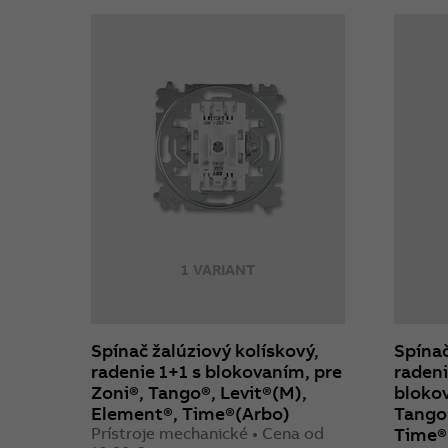
1 VARIANT
Spínač žalúziový kolískový,
Spínač
radenie 1+1 s blokovaním, pre
radeni
Zoni®, Tango®, Levit®(M),
blokov
Element®, Time®(Arbo)
Tango®
Prístroje mechanické • Cena od
Time®