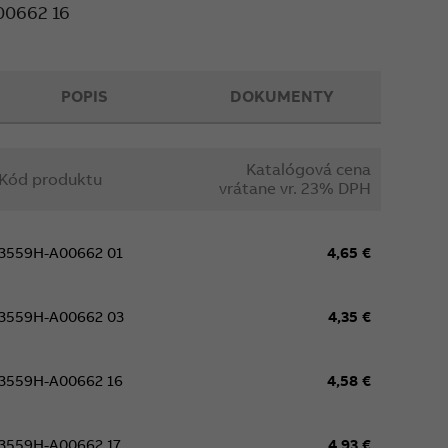
00662 16
POPIS
DOKUMENTY
Katalógová cena
Kód produktu
vrátane vr. 23% DPH
3559H-A00662 01
4,65 €
3559H-A00662 03
4,35 €
3559H-A00662 16
4,58 €
3559H-A00662 17
4,93 €