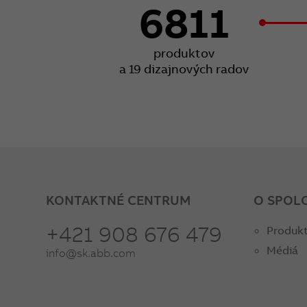
6811
produktov
a 19 dizajnových radov
KONTAKTNÉ CENTRUM
O SPOL
+421 908 676 479
Produkt
Médiá
info@sk.abb.com