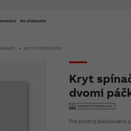
semináre
Na stiahnutie
SPÍNAČE
KRYTY PRÍSTROJOV
Kryt spína
dvomi páčk
Pre prístroj žalúziového 