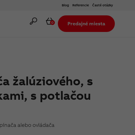
Blog
Referencie
Časté otázky
Hľadať
Košík
0
Predajné miesta
ča žalúziového, s
ami, s potlačou
spínača alebo ovládača