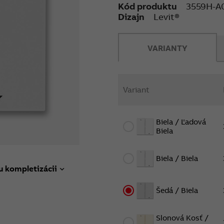
Kód produktu
3559H-A
Dizajn
Levit®
VARIANTY
Variant
Biela / Ľadová
Biela
Biela / Biela
u kompletizácii
Šedá / Biela
Slonová Kosť /