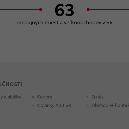
63
predajných miest a veľkoobchodov v SR
OČNOSTI
y a služby
Kariéra
O nás
Novinky ABB SR
Obchodné konta