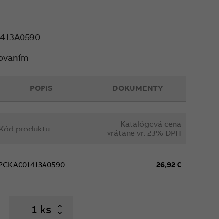
žno použiť.
413A0590
S
kovaním
POPIS
DOKUMENTY
Katalógová cena
Kód produktu
vrátane vr. 23% DPH
2CKA001413A0590
26,92 €
ks