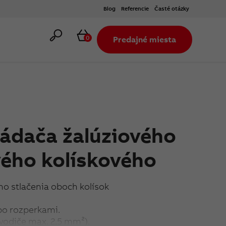
Blog
Referencie
Časté otázky
Hľadať
Košík
0
Predajné miesta
vládača žalúziového
ého kolískového
 stlačenia oboch kolísok
bo rozperkami.
 vodiče max. 2,5 mm²).