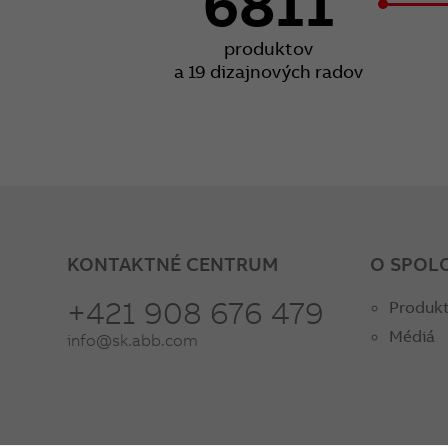
6811
produktov
a 19 dizajnových radov
KONTAKTNÉ CENTRUM
O SPOL
+421 908 676 479
Produkt
Médiá
info@sk.abb.com