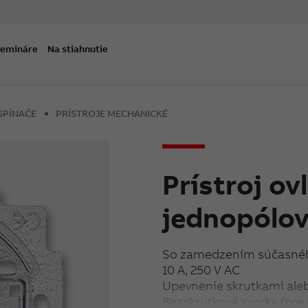
semináre
Na stiahnutie
SPÍNAČE
PRÍSTROJE MECHANICKÉ
Prístroj o
jednopólov
So zamedzením súčasného
10 A, 250 V AC
Upevnenie skrutkami ale
Bezskrutkové svorky (pre