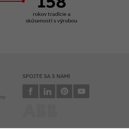
158
rokov tradície a
skúseností s výrobou
SPOJTE SA S NAMI
facebook
Linkedin
Pinterest
youtube
kty