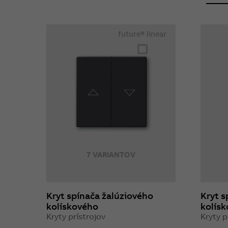
future® linear
7 VARIANTOV
Kryt spínača žalúziového
Kryt s
kolískového
kolís
Kryty prístrojov
Kryty p