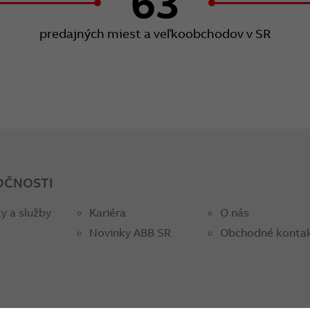
63
predajných miest a veľkoobchodov v SR
OČNOSTI
y a služby
Kariéra
O nás
Novinky ABB SR
Obchodné konta