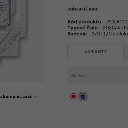
Orientačnú tlejivku nemo
zobraziť viac
Kód produktu
2CKA001
Typové číslo
2020/4 U
Radenie
1/0+1/0 s blo
VARIANTY
Variant
u kompletizácii