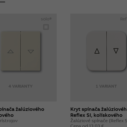
solo®
Ref
4 VARIANTY
1 VARIANT
pínača žalúziového
Kryt spínača žalúziové
kového
Reflex SI, kolískového
rístrojov
Žalúziové spínače (Reflex S
Cena od 13,03 €